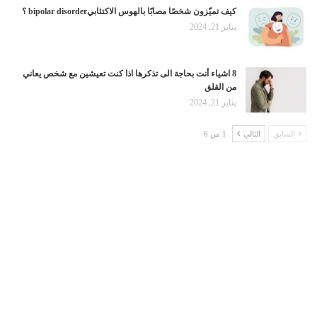
كيف تميّزون شخصًا مصابًا بالهوس الاكتئابيbipolar disorder ؟
يناير 21, 2024
8 اشياء أنت بحاجة الى تذكرها اذا كنت تعيشين مع شخص يعاني
من القلق
يناير 21, 2024
السابق
التالي
1 من 6