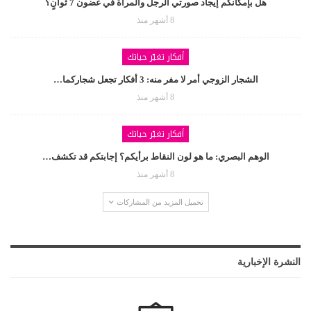
هل بإمكانكم إيجاد صورتي الرجل والمرأة في غضون 7 ثوانٍ؟
8 أشهر منذ
أفكار تغيّر حياتك
الشجار الزوجي أمر لا مفر منه: 3 أفكار تجعل شجاركما…
8 أشهر منذ
أفكار تغيّر حياتك
الوهم البصري: ما هو لون النقاط برأيكم؟ إجابتكم قد تكشف…
8 أشهر منذ
تحميل المزيد من المشاركات
النشرة الإخبارية