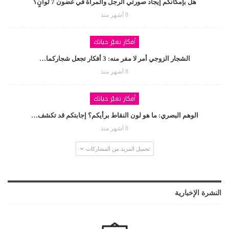
هل بإمكانكم إيجاد صورتي الرجل والمرأة في غضون 7 ثوانٍ؟
8 أشهر منذ
أفكار تغيّر حياتك
الشجار الزوجي أمر لا مفر منه: 3 أفكار تجعل شجاركما…
8 أشهر منذ
أفكار تغيّر حياتك
الوهم البصري: ما هو لون النقاط برأيكم؟ إجابتكم قد تكشف…
8 أشهر منذ
تحميل المزيد من المشاركات
النشرة الإخبارية