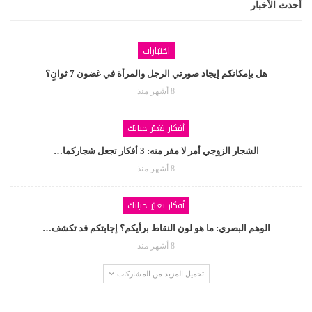
أحدث الأخبار
اختبارات
هل بإمكانكم إيجاد صورتي الرجل والمرأة في غضون 7 ثوانٍ؟
8 أشهر منذ
أفكار تغيّر حياتك
الشجار الزوجي أمر لا مفر منه: 3 أفكار تجعل شجاركما…
8 أشهر منذ
أفكار تغيّر حياتك
الوهم البصري: ما هو لون النقاط برأيكم؟ إجابتكم قد تكشف…
8 أشهر منذ
تحميل المزيد من المشاركات