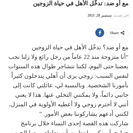
مع أو ضد: تدخّل الأهل في حياة الزوجين
اخر تحديث
سبتمبر 28, 2021
Share
مع أو ضد؟ تدخّل الأهل في حياة الزوجين
“أنا متزوجة منذ 22 عاماً من رجل رائع ولا زلنا نحب
بعضنا حتى اليوم، لكننا نتشاجر طوال هذه السنوات
لنفس السبب: زوجي يرى أن أهلي يتدخلون كثيراً
بأمورنا الشخصية. وبالنسبة لي، عائلتي كانت إلى
جانبي دائماً، ولا يمكنني التخلي عنها. هذا لا يعني
أنني لا أحترم زوجي ولا أعطيه الأولوية في المنزل،
لكنني أدعهم يشاركوننا بعض الأمور. ”
شاركت هذه القصة إحدى النساء خلال برنامج
حواري أميركي وانتظرت أن يتعاطف معها الجمهور