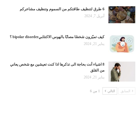
6 طرق لتنظيف طاقتكم من السموم وتنظيف مشاعركم
أبريل 7, 2024
كيف تميّزون شخصًا مصابًا بالهوس الاكتئابيbipolar disorder ؟
يناير 21, 2024
8 اشياء أنت بحاجة الى تذكرها اذا كنت تعيشين مع شخص يعاني
من القلق
يناير 21, 2024
السابق
التالي
1 من 6