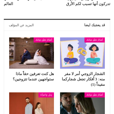
تدركون أنها تسبب لكم الأرق
العالم
قد يعجبك ايضا
المزيد عن المؤلف
أفكار تغيّر حياتك
أفكار تغيّر حياتك
الشجار الزوجي أمر لا مفر
هل كنت تعرفين حقاً ماذا
منه: 3 أفكار تجعل شجاركما
ستواجهين عندما تتزوجين؟
مفيداً (1)
أفكار تغيّر حياتك
رجل وامرأة