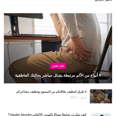
علم نفس
9 أنواع من الألم مرتبطة بشكل مباشر بحالتك العاطفية
6 طرق لتنظيف طاقتكم من السموم وتنظيف مشاعركم
أبريل 7, 2024
كيف تميّزون شخصًا مصابًا بالهوس الاكتئابيbipolar disorder ؟