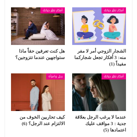
أفكار تغيّر حياتك
أفكار تغيّر حياتك
الشجار الزوجي أمر لا مفر
هل كنت تعرفين حقاً ماذا
منه: 3 أفكار تجعل شجاركما
ستواجهين عندما تتزوجين؟
مفيداً (1)
أفكار تغيّر حياتك
رجل وامرأة
عندما لا يرغب الرجل بعلاقة
كيف تحاربين الخوف من
جدية : 3 مواقف عليك
الالتزام عند الرجل؟ (6)
اعتمادها (5)