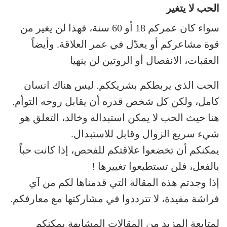
الحب لا يتغير
سواء كان عمركم 18 أو 60 سنة، فهذا لن يغير من
قوة مشاعركم أو يعدّل في عمر العلاقة. وأيضاً
العقبات، الانفصال أو الروتين لن ينهيا
الحب الذي يربطكم بشريككم. ليس هناك انسان
كامل، ولكن كل شخص قدره أن يقابل روحه التوأم.
هنا حيث الحب لا يمكن استبداله وخالد، التعلق هو
شيء سريع الزوال وقابل للاستبدال.
يمكنكم أن تخضعوا علاقتكم للفحص، إذا كانت حباً
بالفعل، فلن تستطيعوا تغييرها !
إذا وجدتم هذه المقالة التي قدمناها لكم من آي
فراشة مفيدة، لا تترددوا في مشاركتها مع معارفكم.
لمتابعة المزيد من المقالات المشابهة يمكنكم