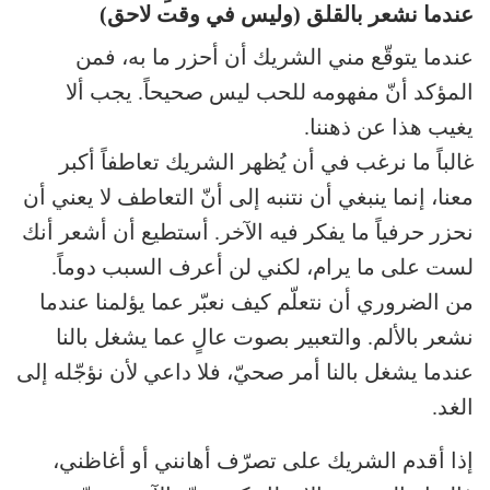
عندما نشعر بالقلق (وليس في وقت لاحق)
عندما يتوقّع مني الشريك أن أحزر ما به، فمن
المؤكد أنّ مفهومه للحب ليس صحيحاً. يجب ألا
يغيب هذا عن ذهننا.
غالباً ما نرغب في أن يُظهر الشريك تعاطفاً أكبر
معنا، إنما ينبغي أن نتنبه إلى أنّ التعاطف لا يعني أن
نحزر حرفياً ما يفكر فيه الآخر. أستطيع أن أشعر أنك
لست على ما يرام، لكني لن أعرف السبب دوماً.
من الضروري أن نتعلّم كيف نعبّر عما يؤلمنا عندما
نشعر بالألم. والتعبير بصوت عالٍ عما يشغل بالنا
عندما يشغل بالنا أمر صحيّ، فلا داعي لأن نؤجّله إلى
الغد.
إذا أقدم الشريك على تصرّف أهانني أو أغاظني،