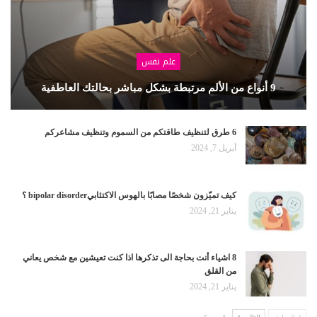
علم نفس
9 أنواع من الألم مرتبطة بشكل مباشر بحالتك العاطفية
6 طرق لتنظيف طاقتكم من السموم وتنظيف مشاعركم
أبريل 7, 2024
كيف تميّزون شخصًا مصابًا بالهوس الاكتئابيbipolar disorder ؟
يناير 21, 2024
8 اشياء أنت بحاجة الى تذكرها اذا كنت تعيشين مع شخص يعاني
من القلق
يناير 21, 2024