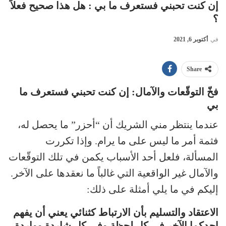
إن كنت تحبني فستعرف ما بي : هل هذا صحيح فعلاً
؟
في
أكتوبر 6, 2021
Share
فخّ التوقّعات والآمال: إن كنت تحبني فستعرف ما
بي
عندما ينتظر مني الشريك أن “أحزر” ما يحصل له،
فثمة أمر ما ليس على ما يرام. وإذا تكررت
المسألة، فلعل أحد الأسباب يكمن في تلك التوقّعات
والآمال غير الواقعية التي غالباً ما نعقدها على الآخر.
إليكم في ما يلي أمثلة على ذلك:
الاعتقاد والتسليم بأن الارتباط كثنائي يعني أن يفهم
احدكما الآخر في كل لحظة وفي كل شاردة وواردة