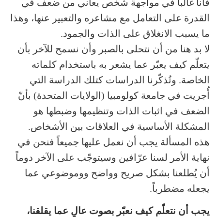
فأنا غالباً في مواجهة شخص يعاني من ضعف في
القدرة على التعامل مع مشاعره والتعبير عنها، وهذا
ما يسبب الانغلاق على الذات والجمود.
لا بد هنا من أن نتحلى بالصبر وأن نسمح للآخر بأن
يتعلّم كيف يعبّر عما يشعر به باستخدام كلماته
الخاصة. وتُذكّرنا الدراسات كتلك الدراسة التي
أُجريت في جامعة كولومبيا (الولايات المتحدة) بأنّ
الضعف في اثبات الذات وتنظيمها وضبطها هو
المشكلة الأساسية في العلاقات بين الأشخاص.
هذه المسألة يجب أن نعمل عليها جميعاً فنحن في
نهاية الأمر لسنا عرّافين وسيتوجّب على الآخر دوماً
أن يُطلعنا بشكل صريح وواضح ووموضوعي عما
يجعله مضطرباً.
يجب أن نتعلّم كيف نعبّر بصوت عالٍ عما يقلقنا،