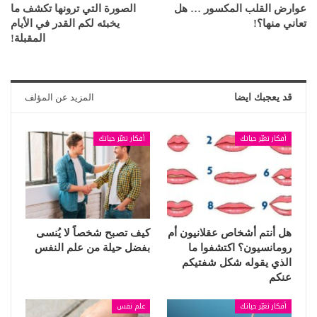
عوارض القلب المكسور … هل
الصورة التي ترونها تكشف ما
تعاني منها؟!
يخبئه لكم القدر في الأيام
المقبلة!
قد يعجبك ايضا
المزيد عن المؤلف
أفكار تغيّر حياتك
أفكار تغيّر حياتك
هل أنتم أشخاص عقلانيون أم
كيف تصبح شخصاً لا يُنسى
رومانسيون؟ اكتشفوا ما
بفضل حيلة من علم النفس
الذي يقوله شكل شفتيكم
عنكم
أفكار تغيّر حياتك
علم نفس