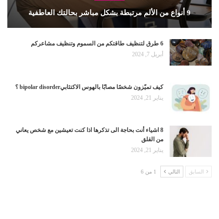
9 أنواع من الألم مرتبطة بشكل مباشر بحالتك العاطفية
6 طرق لتنظيف طاقتكم من السموم وتنظيف مشاعركم
أبريل 7, 2024
كيف تميّزون شخصًا مصابًا بالهوس الاكتئابيbipolar disorder ؟
يناير 21, 2024
8 اشياء أنت بحاجة الى تذكرها اذا كنت تعيشين مع شخص يعاني
من القلق
يناير 21, 2024
السابق
التالي
1 من 6