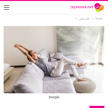
Home
علم نفس
freepik