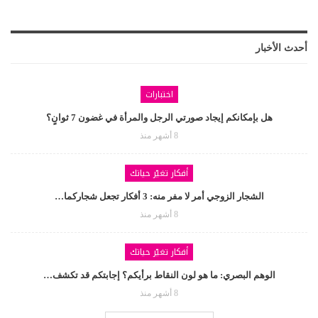
أحدث الأخبار
اختبارات
هل بإمكانكم إيجاد صورتي الرجل والمرأة في غضون 7 ثوانٍ؟
8 أشهر منذ
أفكار تغيّر حياتك
الشجار الزوجي أمر لا مفر منه: 3 أفكار تجعل شجاركما…
8 أشهر منذ
أفكار تغيّر حياتك
الوهم البصري: ما هو لون النقاط برأيكم؟ إجابتكم قد تكشف…
8 أشهر منذ