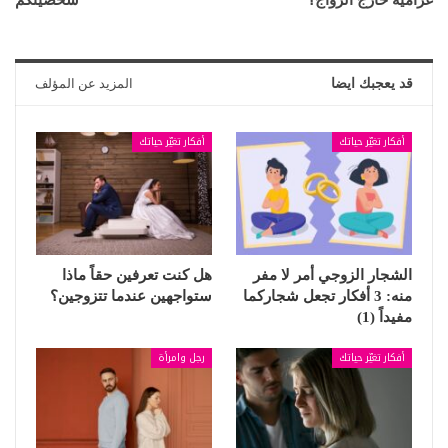
قد يعجبك ايضا
المزيد عن المؤلف
أفكار تغيّر حياتك
أفكار تغيّر حياتك
الشجار الزوجي أمر لا مفر
هل كنت تعرفين حقاً ماذا
منه: 3 أفكار تجعل شجاركما
ستواجهين عندما تتزوجين؟
مفيداً (1)
أفكار تغيّر حياتك
رجل وامرأة