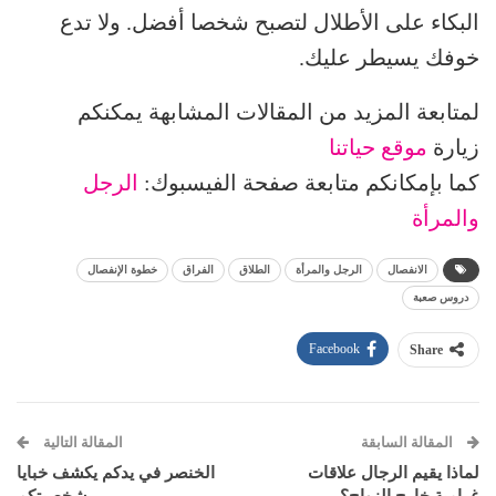
البكاء على الأطلال لتصبح شخصا أفضل. ولا تدع
خوفك يسيطر عليك.
لمتابعة المزيد من المقالات المشابهة يمكنكم
زيارة
موقع حياتنا
كما بإمكانكم متابعة صفحة الفيسبوك:
الرجل
والمرأة
الانفصال
الرجل والمرأة
الطلاق
الفراق
خطوة الإنفصال
دروس صعبة
Facebook
Share
المقالة السابقة
المقالة التالية
لماذا يقيم الرجال علاقات
الخنصر في يدكم يكشف خبايا
غرامية خارج الزواج؟
شخصيتكم