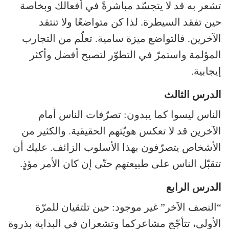
تشعر به قد لا يتجسّد مباشرةً في أفعالك وبخاصة
حين تفقد السيطرة. لذا كن متواضعًا ولا تنتقد
الآخرين. فالتواضع ميزة سامية. تعلّم من التجارب
المؤلمة واستمرّ في التطوّر لتصبح أفضل وأكثر
إيجابية.
الدرس الثالث
الناس ليسوا كما يبدون: تصرّفات الناس أمام
الآخرين قد لا تعكس هويّتهم الحقيقية. والكثير من
الأشخاص يتصرّفون بهذا الأسلوب الزائف. عليك أن
تتقبّل الناس على طبيعتهم حتّى إن كان الأمر مؤذٍ.
الدرس الرابع
“النصف الآخر” غير موجود: حين تلتقيان للمرّة
الأولى، تتأجّج مشاعركما وتشعران في البداية بذروة