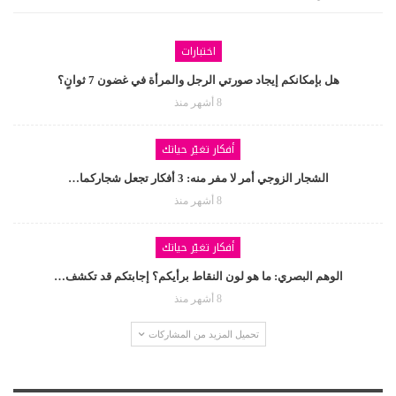
اختبارات
هل بإمكانكم إيجاد صورتي الرجل والمرأة في غضون 7 ثوانٍ؟
8 أشهر منذ
أفكار تغيّر حياتك
الشجار الزوجي أمر لا مفر منه: 3 أفكار تجعل شجاركما…
8 أشهر منذ
أفكار تغيّر حياتك
الوهم البصري: ما هو لون النقاط برأيكم؟ إجابتكم قد تكشف…
8 أشهر منذ
تحميل المزيد من المشاركات