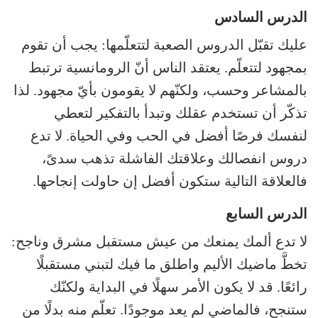
الدرس السادس
عليك تقبّل الدروس الصعبة لتتعلّمها: يجب أن تقوم
بمجهود لتتعلّم. يعتقد الناس أنّ الرومانسية ترتبط
بالمشاعر وحسب، ولكنّهم لا يقومون بأيّ مجهود. لذا
تذكّر أن تستخدم عقلك وتبدأ بالتفكير لتعطي
لنفسك فرصًا أفضل في الحب وفي الحياة. لا تدع
دروس انفصالك وعلاقتك الفاشلة تذهب سدىً،
فالعلاقة التالية ستكون أفضل إن حاولت إنجاحها.
الدرس السابع
لا تدع ألمك يمنعك من عيش مستقبل مشرق وناجح:
تخطَّ ماضيك الأليم واطلق ما فيك لتبني مستقبلًا
رائعًا. قد لا يكون الأمر سهلًا في البداية ولكنّك
ستنجح، فالماضي لم يعد موجودًا. تعلّم منه بدلًا من