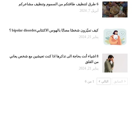
6 طرق لتنظيف طاقتكم من السموم وتنظيف مشاعركم
أبريل 7, 2024
كيف تميّزون شخصًا مصابًا بالهوس الاكتئابيbipolar disorder ؟
يناير 21, 2024
8 اشياء أنت بحاجة الى تذكرها اذا كنت تعيشين مع شخص يعاني
من القلق
يناير 21, 2024
السابق
التالي
1 من 6