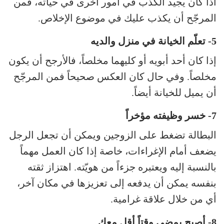
اذا كان يجيد الكذب في أمور أخرى في حياته، فمن
المرجّح أن يكذب عليك في موضوع الإخلاص.
5- تعلّم الخيانة في منزل والديه
إذا كان أحد أبويه أو كليهما مخلصاً، فالأرجح أن يكون
مخلصاً. وفي حال كان العكس صحيحاً فمن المرجّح
أن يميل للخيانة أيضاً.
7- خسر وظيفته مؤخراً
البطالة تضغط على الزوجين ويمكن أن تجعل الرجل
يضعف أمام الإغراءات، خاصة إذا كان العمل مهماً
بالنسبة إليه ويعتبره جزءاً من هويّته. اهتزاز ثقته
بنفسه يمكن أن يدفعه إلى تعزيزها في مكان آخر،
أي من خلال علاقة غرامية.
8- أصبح يمضي وقتاً أقل معك