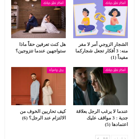
أفكار تغيّر حياتك
أفكار تغيّر حياتك
الشجار الزوجي أمر لا مفر
هل كنت تعرفين حقاً ماذا
منه: 3 أفكار تجعل شجاركما
ستواجهين عندما تتزوجين؟
مفيداً (1)
أفكار تغيّر حياتك
رجل وامرأة
عندما لا يرغب الرجل بعلاقة
كيف تحاربين الخوف من
جدية : 3 مواقف عليك
الالتزام عند الرجل؟ (6)
اعتمادها (5)
السابق
التالي