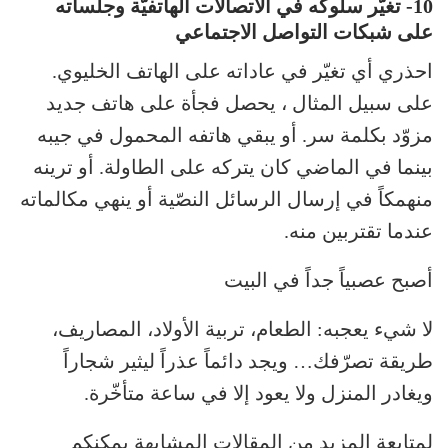
10- تغيّر سلوكه في الاتصالات الهاتفيّة وجلساته
على شبكات التواصل الاجتماعي
احذري أي تغيّر في عاداته على الهاتف الخليوي.
على سبيل المثال ، يحصل فجأة على هاتف جديد
مزوّد بكلمة سر. أو يبقي هاتفه المحمول في جيبه
بينما في الماضي كان يتركه على الطاولة. أو ترينه
منهمكاً في إرسال الرسائل النصّية أو ينهي مكالماته
عندما تقتربين منه.
أصبح عصبياً جداً في البيت
لا شيء يعجبه: الطعام، تربية الأولاد، المصاريف،
طريقة تصرّفك… ويجد دائماً عذراً ليثير شجاراً
ويغادر المنزل ولا يعود إلا في ساعة متأخّرة.
لمتابعة المزيد من المقالات المشابهة يمكنكم