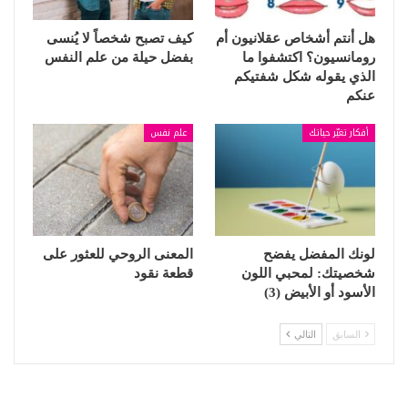
هل أنتم أشخاص عقلانيون أم
كيف تصبح شخصاً لا يُنسى
رومانسيون؟ اكتشفوا ما
بفضل حيلة من علم النفس
الذي يقوله شكل شفتيكم
عنكم
أفكار تغيّر حياتك
علم نفس
لونك المفضل يفضح
المعنى الروحي للعثور على
شخصيتك: لمحبي اللون
قطعة نقود
الأسود أو الأبيض (3)
السابق
التالي