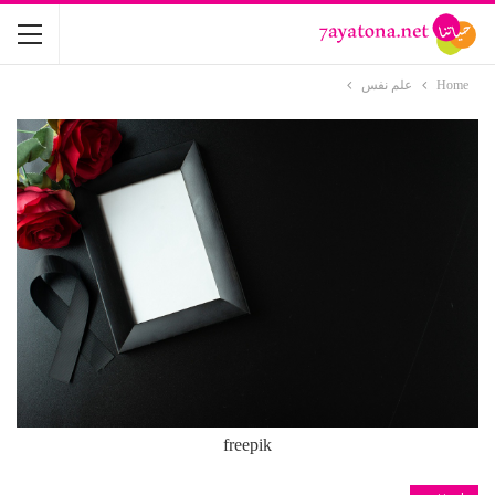
Home
علم نفس
freepik