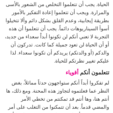
الحياة. يجب أن تتعلموا التخلص من الشعور بالأسى
والمرارة. ويجب أن تتعلموا إعادة التفكير بالأمور
بطريقة إيجابية، وعدم القلق بشكل دائم وألا تتخيلوا
أسوأ السيناريوهات دائماً. يجب أن تتعلموا أن هذه
التجربة لا تعني أنكم لن تكونوا أبداْ سعداء من جديد،
أو أن الحياة لن تعود جميلة كما كانت. تدركون أن
والدكم (أو والدتكم) يريدكم أن تكونوا سعداء. لذا
عليكم تغيير نظرتكم للحياة.
تتعلمون أنكم
أقوياء
لم تفكروا أبداً أنكم ستواجهون حدثاً مماثلاً، بغض
النظر عما فعلتموه لتجاوز هذه المحنة. ومع ذلك، ها
أنتم هنا، وها أنتم قد تمكنتم من تخطي الأمر
والمضي قدماً. بعد أن تتمكنوا من التغلب على أمر