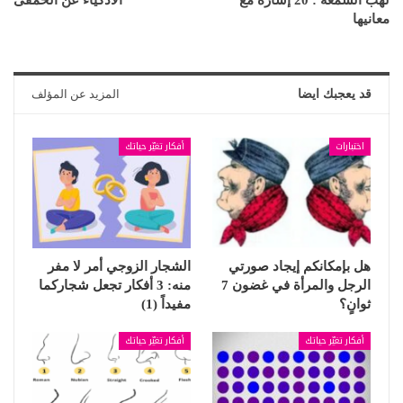
معانيها
قد يعجبك ايضا
المزيد عن المؤلف
اختبارات
أفكار تغيّر حياتك
هل بإمكانكم إيجاد صورتي
الشجار الزوجي أمر لا مفر
الرجل والمرأة في غضون 7
منه: 3 أفكار تجعل شجاركما
ثوانٍ؟
مفيداً (1)
أفكار تغيّر حياتك
أفكار تغيّر حياتك