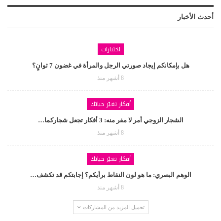
أحدث الأخبار
اختبارات
هل بإمكانكم إيجاد صورتي الرجل والمرأة في غضون 7 ثوانٍ؟
8 أشهر منذ
أفكار تغيّر حياتك
الشجار الزوجي أمر لا مفر منه: 3 أفكار تجعل شجاركما…
8 أشهر منذ
أفكار تغيّر حياتك
الوهم البصري: ما هو لون النقاط برأيكم؟ إجابتكم قد تكشف…
8 أشهر منذ
تحميل المزيد من المشاركات