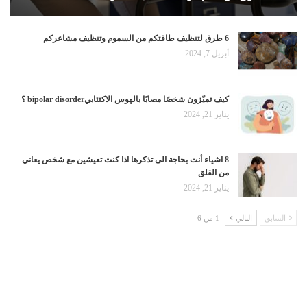
6 طرق لتنظيف طاقتكم من السموم وتنظيف مشاعركم
أبريل 7, 2024
كيف تميّزون شخصًا مصابًا بالهوس الاكتئابيbipolar disorder ؟
يناير 21, 2024
8 اشياء أنت بحاجة الى تذكرها اذا كنت تعيشين مع شخص يعاني
من القلق
يناير 21, 2024
السابق
التالي
1 من 6