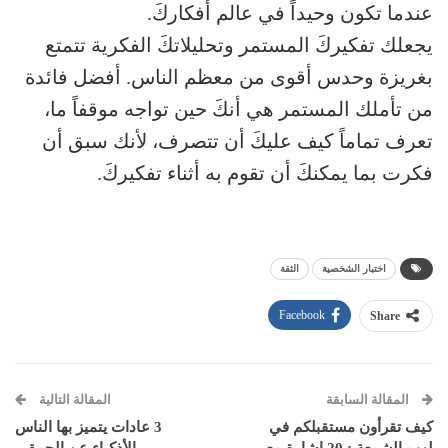
عندما تكون وحيداً في عالم أفكاركَ.
يجعلك تفكيركَ المستمر وتحليلاتكَ الفكرية تتمتع
بغريزة وحدس أقوى من معظم الناس. أفضل فائدة
من تأملك المستمر هي أنكَ حين تواجه موقفاً ما،
تعرف تماماً كيف عليكَ أن تتصرف، لأنك سبق أن
فكرت بما يمكنكَ أن تقوم به أثناء تفكيركَ.
اختبار الشخصية
الثقة
Facebook
Share
المقالة السابقة
المقالة التالية
كيف تقرأون مستقبلكم في
3 عادات يتميز بها الناس
لهب الشمعة : 20 إشارة مع
الأذكياء عن الحمقى