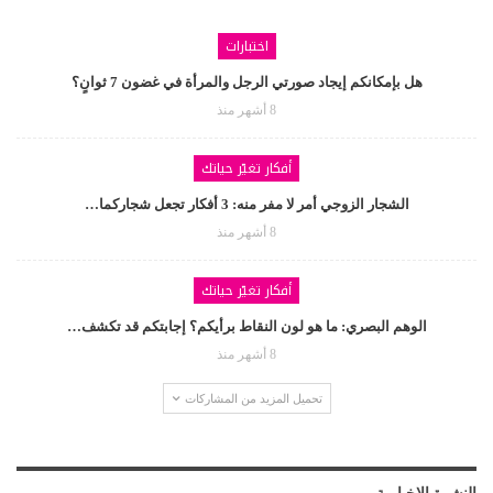
اختبارات
هل بإمكانكم إيجاد صورتي الرجل والمرأة في غضون 7 ثوانٍ؟
8 أشهر منذ
أفكار تغيّر حياتك
الشجار الزوجي أمر لا مفر منه: 3 أفكار تجعل شجاركما…
8 أشهر منذ
أفكار تغيّر حياتك
الوهم البصري: ما هو لون النقاط برأيكم؟ إجابتكم قد تكشف…
8 أشهر منذ
تحميل المزيد من المشاركات