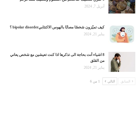
أبريل 7, 2024
كيف تميّزون شخصًا مصابًا بالهوس الاكتئابيbipolar disorder ؟
يناير 21, 2024
8 اشياء أنت بحاجة الى تذكرها اذا كنت تعيشين مع شخص يعاني
من القلق
يناير 21, 2024
السابق
التالي
1 من 6