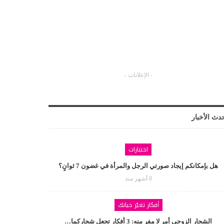
- الإعلانات -
دث الأخبار
اختبارات
هل بإمكانكم إيجاد صورتي الرجل والمرأة في غضون 7 ثوانٍ؟
8 أشهر منذ
أفكار تغيّر حياتك
الشجار الزوجي أمر لا مفر منه: 3 أفكار تجعل شجاركما…