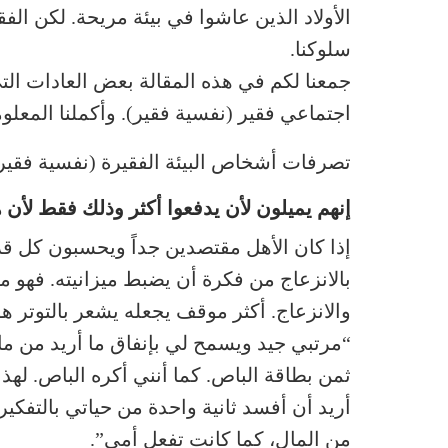
الأولاد الذين عاشوا في بيئة مريحة. لكن الفق
سلوكنا.
جمعنا لكم في هذه المقالة بعض العادات 
اجتماعي فقير (نفسية فقير). وأكملنا المعل
تصرفات أشخاص البيئة الفقيرة (نفسية فقير
إنهم يميلون لأن يدفعوا أكثر وذلك فقط لأن 
إذا كان الأهل مقتصدين جداً ويحسبون كل قر
بالانزعاج من فكرة أن يضبط ميزانيته. فهو م
والانزعاج. أكثر موقف يجعله يشعر بالتوتر هو
“مرتبي جيد ويسمح لي بإنفاق ما أريد من ما
ثمن بطاقة الباص. كما أنني أكره الباص. لهذا
أريد أن أفسد ثانية واحدة من حياتي بالتفكير
من المال، كما كانت تفعل أمي”.