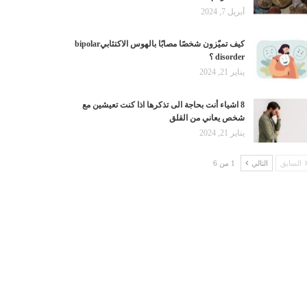
أبريل 7, 2024
كيف تميّزون شخصًا مصابًا بالهوس الاكتئابيbipolar
disorder ؟
يناير 21, 2024
8 اشياء أنت بحاجة الى تذكرها اذا كنت تعيشين مع
شخص يعاني من القلق
يناير 21, 2024
السابق
التالي
1 من 6