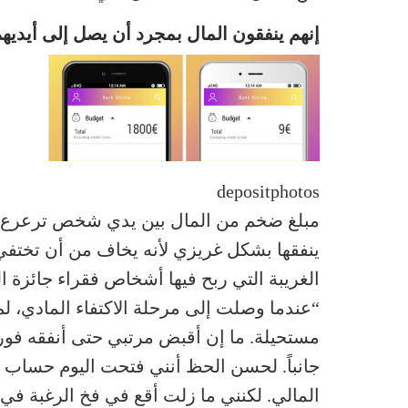
إنهم ينفقون المال بمجرد أن يصل إلى أيديه
depositphotos
مبلغ ضخم من المال بين يدي شخص ترعرع في ا
ينفقها بشكل غريزي لأنه يخاف من أن تختفي ب
الغريبة التي ربح فيها أشخاص فقراء جائزة ال
“عندما وصلت إلى مرحلة الاكتفاء المادي، لم
مستحيلة. ما إن أقبض مرتبي حتى أنفقه فوراً
جانباً. لحسن الحظ أنني فتحت اليوم حساب 
المالي. لكنني ما زلت أقع في فخ الرغبة في 