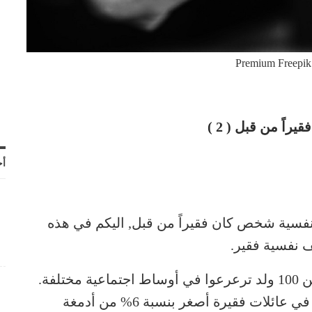
Premium Freepik
أح
فسية شخص كان فقيراً من قبل, اليكم في هذه
 نفسية فقير.
درس علماء من مدينة نيويورك أدمغة أكثر من 100 ولد ترعرعوا في أوساط اجتماعية مختلفة.
وقد لاحظوا أن حجم أدمغة الأولاد المولودين في عائلات فقيرة أصغر بنسبة 6% من أدمغة