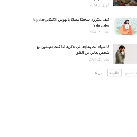
أبريل 7, 2024
كيف تميّزون شخصًا مصابًا بالهوس الاكتئابيbipolar
disorder ؟
يناير 21, 2024
8 اشياء أنت بحاجة الى تذكرها اذا كنت تعيشين مع
شخص يعاني من القلق
يناير 21, 2024
السابق
التالي
1 من 6