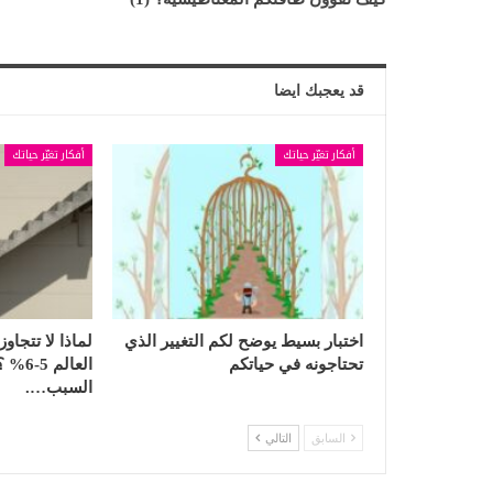
قد يعجبك ايضا
أفكار تغيّر حياتك
أفكار تغيّر حياتك
اختبار بسيط يوضح لكم التغيير الذي
لماذا لا تتجاو
تحتاجونه في حياتكم
العال
السبب….
السابق
التالي