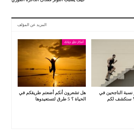
المزيد عن المؤلف
أفكار تغيّر حياتك
ز نسبة الناجحين في
هل تشعرون أنكم أضعتم طريقكم في
م 5-6% ؟ سنكشف لكم
الحياة ؟ 5 طرق لتستعيدوها