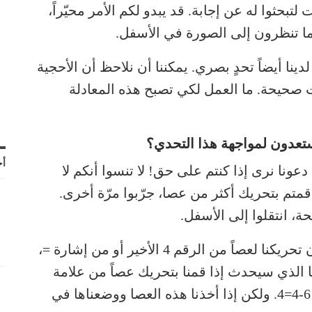
تبحثوا له عن إجابة. قد يبدو لكم الأمر محيّراً،
ا تنظرون إلى الصورة في الأسفل.
لدينا أيضاً تحدٍ بصري. يمكننا أن نلاحظ أن الأحجية
 الإجابة ليست صحيحة. ما العمل لكي تصبح هذه المعادلة
مستعدون لمواجهة هذا التحدي؟
أح
دعونا نرى إذا كنتم على حق! لا تنسوا أنكم لا
متم بتحريك أكثر من عصا، جرّبوا مرّة أخرى.
حة، انتقلوا إلى الأسفل.
نعلم أن نتيجة 6+4 ليست 4. كما نعلم أيضاً أن تحريكنا لعصاً من الرقم 4 الأخير أو من إشارة =،
ما الذي سيحدث إذا قمنا بتحريك عصاً من علامة
الجمع +؟ وحوّلناها إلى طرح -، سيصبح لدينا 6-4=4. ولكن إذا أخذنا هذه العصا ووضعناها في