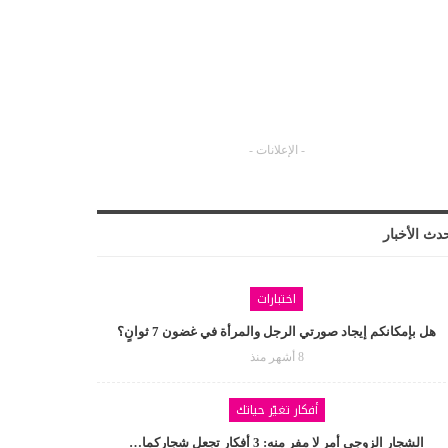
- الإعلانات -
دث الأخبار
اختبارات
هل بإمكانكم إيجاد صورتي الرجل والمرأة في غضون 7 ثوانٍ؟
8 أشهر منذ
أفكار تغيّر حياتك
الشجار الزوجي أمر لا مفر منه: 3 أفكار تجعل شجاركما…