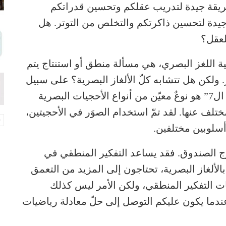
 طريقة جيدة لتدريب عقلكم وتحسين قدراتكم
ة جيدة لتحسين ذاكرتكم والتخلص من التوتر. هل
للعقل؟
مية اللغز البصري، هي مسألة منطق أو استنتاج يتم
ر. ولكن هل تتشابه كلّ الألغاز البصرية؟ على سبيل
المثال، إذا كان اختبار “ابحثوا عن الاختلافات ال7” هو نوعٌ معيّن من أنواع الأحجيات البصرية
ختلف عنها. لقد تمّ استخدام الصوَر في الأحجيتين،
أسلوبين مختلفين.
ارج الصندوق. فقد يساعد التفكير المنطقي في
 بالألغاز البصرية، تحتاجون إلى المزيد من التعمق
ات التفكير المنطقي، ولكن الأمر ليس كذلك
ث عندما يكون عليكم التوصل إلى حلّ معادلة رياضيات