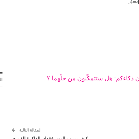
ن ذكاءكم: هل ستتمكّنون من حلّهما ؟
ال
المقالة التالية
كيف يسبب التوتر فقدان الذاكرة الفوري