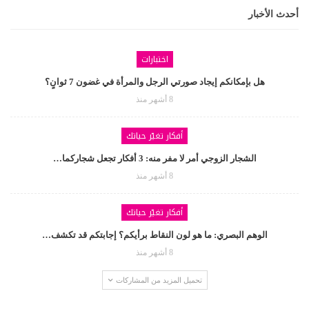
أحدث الأخبار
اختبارات
هل بإمكانكم إيجاد صورتي الرجل والمرأة في غضون 7 ثوانٍ؟
8 أشهر منذ
أفكار تغيّر حياتك
الشجار الزوجي أمر لا مفر منه: 3 أفكار تجعل شجاركما…
8 أشهر منذ
أفكار تغيّر حياتك
الوهم البصري: ما هو لون النقاط برأيكم؟ إجابتكم قد تكشف…
8 أشهر منذ
تحميل المزيد من المشاركات