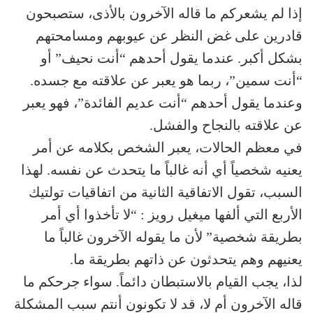
إذا لم يشعركم ما قاله الآخرون بالأذى، ستصبحون
قادرين على غض النظر عن عيوبهم ومسامحتهم
بشكل أكبر. عندما يقول أحدهم “أنت نحيف” أو
“أنت سمين”، ربما هو يعبر عن علاقته مع جسده.
وعندما يقول أحدهم “أنت عديم الفائدة”، فهو يعبر
عن علاقته بالنجاح والفشل.
في معظم الحالات، يعبر الشخص بكلامه عن أمر
يعنيه شخصياً أي أنه غالباً ما يتحدث عن نفسه. لهذا
السبب، تقول الاتفاقية الثانية من اتفاقيات تولتيك
الأربع التي ألفها ميغيل رويز : “لا تأخذوا أي أمر
بطريقة شخصية” لأن ما يقوله الآخرون غالباً ما
يعنيهم وهم يتحدثون عن ذاتهم بطريقة ما.
لذا، يجب القيام بالاستبطان دائماً. سواء جرحكم ما
قاله الآخرون أم لا، قد لا تكونون أنتم سبب المشكلة