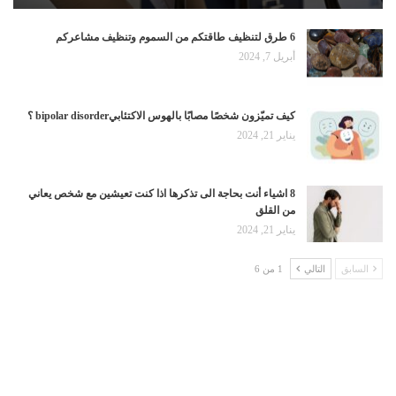
6 طرق لتنظيف طاقتكم من السموم وتنظيف مشاعركم
أبريل 7, 2024
كيف تميّزون شخصًا مصابًا بالهوس الاكتئابيbipolar disorder ؟
يناير 21, 2024
8 اشياء أنت بحاجة الى تذكرها اذا كنت تعيشين مع شخص يعاني
من القلق
يناير 21, 2024
السابق
التالي
1 من 6