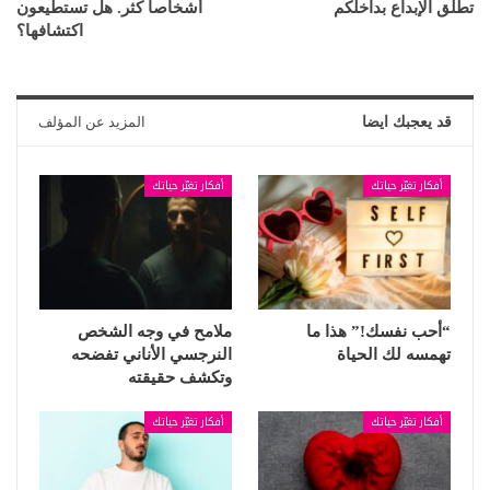
تطلق الإبداع بداخلكم
أشخاصاً كثر. هل تستطيعون
اكتشافها؟
قد يعجبك ايضا
المزيد عن المؤلف
أفكار تغيّر حياتك
أفكار تغيّر حياتك
“أحب نفسك!” هذا ما
ملامح في وجه الشخص
تهمسه لك الحياة
النرجسي الأناني تفضحه
وتكشف حقيقته
أفكار تغيّر حياتك
أفكار تغيّر حياتك