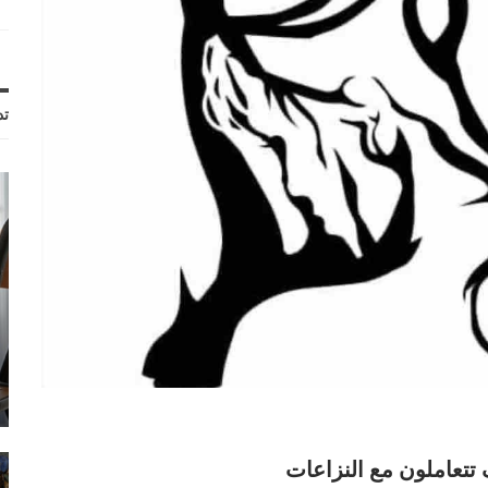
تد
تتعاملون مع النزاعات