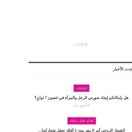
- الإعلانات -
دث الأخبار
اختبارات
هل بإمكانكم إيجاد صورتي الرجل والمرأة في غضون 7 ثوانٍ؟
8 أشهر منذ
أفكار تغيّر حياتك
الشجار الزوجي أمر لا مفر منه: 3 أفكار تجعل شجاركما…