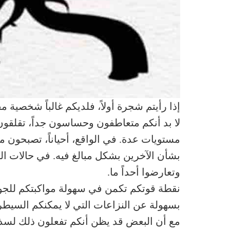
إذا رأيتم شجرة أولاً، فلديكم غالباً شخصية 
لا بد أنكم متعاطفون وحساسون جداً، تقلقو
مستويات عدة. في الواقع، أحياناً، تصبحون
بشأن الآخرين بشكل مبالغ فيه. في حالات النزا
وتعارضوا أحداً ما.
نقطة قوتكم تكمن في سهولة مواكبتكم للجو ا
بسهولة عن النزاعات التي لا يمكنكم السيطرة
مع أن البعض قد يظن أنكم تفعلون ذلك لسذاجت