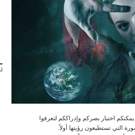
أح
يمكنكم اختبار بصركم وإدراككم لتعرفوا
رة التي تستطيعون رؤيتها أولاً.