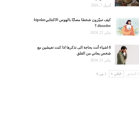
أبريل 7, 2024
كيف تميّزون شخصًا مصابًا بالهوس الاكتئابيbipolar
disorder ؟
يناير 21, 2024
8 اشياء أنت بحاجة الى تذكرها اذا كنت تعيشين مع
شخص يعاني من القلق
يناير 21, 2024
السابق
التالي
1 من 6