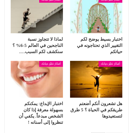
اختبار بسيط يوضح لكم
لماذا لا تتجاوز نسبة
التغيير الذي تحتاجونه في
الناجحين في العالم 5-6% ؟
حياتكم
سنكشف لكم السبب….
أفكار تغيّر حياتك
أفكار تغيّر حياتك
هل تشعرون أنكم أضعتم
اختبار الإبداع: يمكنكم
طريقكم في الحياة ؟ 5 طرق
بسهولة معرفة إذا كان
لتستعيدوها
الشخص مبدعاً. يكفي أن
تنظروا إلى أسنانه !