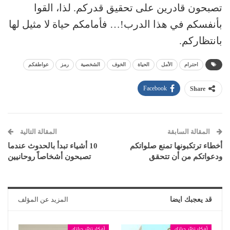
تصبحون قادرين على تحقيق قدركم. لذا، القوا
بأنفسكم في هذا الدرب!… فأمامكم حياة لا مثيل لها
بانتظاركم.
احترام
الأمل
الحياة
الخوف
الشخصية
رمز
عواطفكم
Facebook
Share
المقالة السابقة
المقالة التالية
أخطاء ترتكبونها تمنع صلواتكم
10 أشياء تبدأ بالحدوث عندما
ودعواتكم من أن تتحقق
تصبحون أشخاصاً روحانيين
قد يعجبك ايضا
المزيد عن المؤلف
أفكار تغيّر حياتك
أفكار تغيّر حياتك