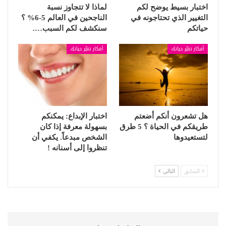
اختبار بسيط يوضح لكم
لماذا لا تتجاوز نسبة
التغيير الذي تحتاجونه في
الناجحين في العالم 5-6% ؟
حياتكم
سنكشف لكم السبب….
أفكار تغيّر حياتك
أفكار تغيّر حياتك
هل تشعرون أنكم أضعتم
اختبار الإبداع: يمكنكم
طريقكم في الحياة ؟ 5 طرق
بسهولة معرفة إذا كان
لتستعيدوها
الشخص مبدعاً. يكفي أن
تنظروا إلى أسنانه !
السابق
التالي