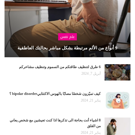
علم نفس
9 أنواع من الألم مرتبطة بشكل مباشر بحالتك العاطفية
6 طرق لتنظيف طاقتكم من السموم وتنظيف مشاعركم
أبريل 7, 2024
كيف تميّزون شخصًا مصابًا بالهوس الاكتئابيbipolar disorder ؟
يناير 21, 2024
8 اشياء أنت بحاجة الى تذكرها اذا كنت تعيشين مع شخص يعاني
من القلق
يناير 21, 2024