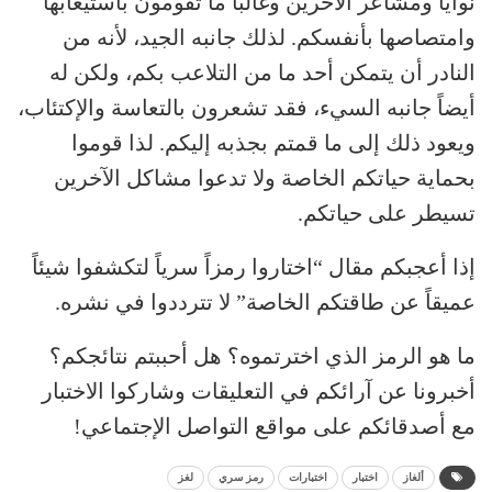
نوايا ومشاعر الآخرين وغالباً ما تقومون باستيعابها
وامتصاصها بأنفسكم. لذلك جانبه الجيد، لأنه من
النادر أن يتمكن أحد ما من التلاعب بكم، ولكن له
أيضاً جانبه السيء، فقد تشعرون بالتعاسة والإكتئاب،
ويعود ذلك إلى ما قمتم بجذبه إليكم. لذا قوموا
بحماية حياتكم الخاصة ولا تدعوا مشاكل الآخرين
تسيطر على حياتكم.
إذا أعجبكم مقال “اختاروا رمزاً سرياً لتكشفوا شيئاً
عميقاً عن طاقتكم الخاصة” لا تترددوا في نشره.
ما هو الرمز الذي اخترتموه؟ هل أحببتم نتائجكم؟
أخبرونا عن آرائكم في التعليقات وشاركوا الاختبار
مع أصدقائكم على مواقع التواصل الإجتماعي!
ألغاز
اختبار
اختبارات
رمز سري
لغز