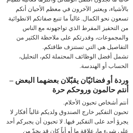
بالأشياء، ويعتبر الآخرون في معظم الأحيان أنكم
تسعون نحو الكمال. غالباً ما تنبع صفاتكم الانطوائية
من التحفيز المفرط الذي تواجهونه مع الناس
والمجموعات، وقدرتكم على ملاحظة الكثير من
التفاصيل هي التي تستنزف طاقتكم.
تشمل أفضل الوظائف المحتملة لكم، التحليل،
الحساب أو الهندسة.
وردة أو فضائيّان يقبّلان بعضهما البعض –
أنتم حالمون وروحكم حرة
أنتم أشخاص تحبون الأحلام.
تحبون التفكير خارج الصندوق ولديكم غالباً أفكار لا
يجرؤ أحد على التفكير فيها. لا تحبون أن يجبركم أحد
على شيء ما، علاقة ما أو أياً كان قد يحدّ من