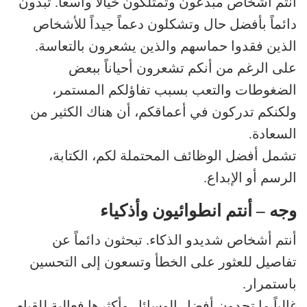
أنتم أشخاص مبدعون وتمتلكون خيالاً واسعاً. تبدون
دائماً بأفضل حال وتشكلون دعماً جيداً للأشخاص
الذين فقدوا حماسهم والذين يشعرون بالتعاسة.
على الرغم من أنكم تشعرون أحياناً ببعض
الضغوطات والتعب بسبب تفاؤلكم المستمر،
ولكنكم تدركون في أعماقكم، أن هناك الكثير من
السعادة.
تشمل أفضل الوظائف المحتملة لكم، الكتابة،
الرسم أو الإبداع.
وجه – أنتم انطوائيون وأذكياء
أنتم أشخاص شديدو الذكاء. تبحثون دائماً عن
تفاصيل للعثور على الخطأ وتسعون إلى التحسين
باستمرار.
غالباً ما تجدون أفضل الوسائل وأكثرها فعالية للقيام