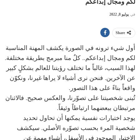
لكم ومجال إبداعكم
في
يوليو 8, 2022
Share
أول شيء ترونه في الصورة يكشف المهنة المناسبة
لكم ومجال إبداعكم.. كلٌ منا مبرمج بطريقة مختلفة.
لهذا السبب، غالباً ما تختلف رؤيتنا للعالم بشكلٍ كبير
عن الآخرين. فنحن نرى أشياء لا يراها غيرنا، ونكوّن
واقعاً بناءً على هذا التصور.
تُبنى شخصيتنا على تصوّرنا، والعكس صحيح. فالاثنان
مرتبطان ببعضهما ارتباطاً وثيقاً.
يوجد اختبارات نفسية يمكنها أن تحاول تحديد
شخصية المرء بحسب تصوّره الأصلي. سيكشف
الاختبار الموجود في الأسفل، أشياء مهمة عن