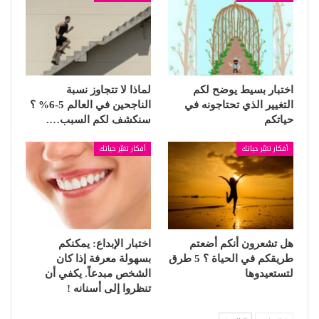
اختبار بسيط يوضح لكم
لماذا لا تتجاوز نسبة
التغيير الذي تحتاجونه في
الناجحين في العالم 5-6% ؟
حياتكم
سنكشف لكم السبب….
أفكار تغيّر حياتك
أفكار تغيّر حياتك
هل تشعرون أنكم أضعتم
اختبار الإبداع: يمكنكم
طريقكم في الحياة ؟ 5 طرق
بسهولة معرفة إذا كان
لتستعيدوها
الشخص مبدعاً. يكفي أن
تنظروا إلى أسنانه !