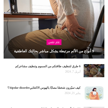
علم نفس
9 أنواع من الألم مرتبطة بشكل مباشر بحالتك العاطفية
6 طرق لتنظيف طاقتكم من السموم وتنظيف مشاعركم
أبريل 7, 2024
كيف تميّزون شخصًا مصابًا بالهوس الاكتئابيbipolar disorder ؟
يناير 21, 2024