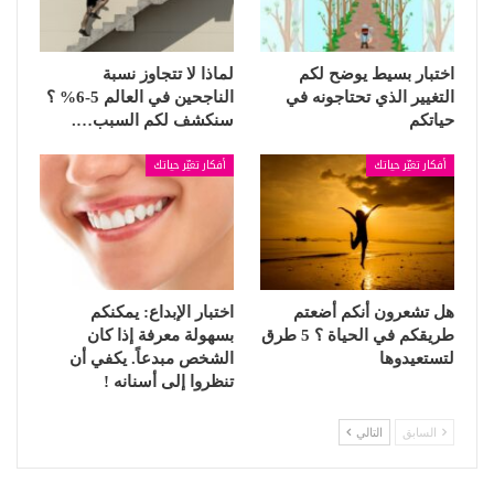
اختبار بسيط يوضح لكم
لماذا لا تتجاوز نسبة
التغيير الذي تحتاجونه في
الناجحين في العالم 5-6% ؟
حياتكم
سنكشف لكم السبب….
أفكار تغيّر حياتك
أفكار تغيّر حياتك
هل تشعرون أنكم أضعتم
اختبار الإبداع: يمكنكم
طريقكم في الحياة ؟ 5 طرق
بسهولة معرفة إذا كان
لتستعيدوها
الشخص مبدعاً. يكفي أن
تنظروا إلى أسنانه !
السابق
التالي