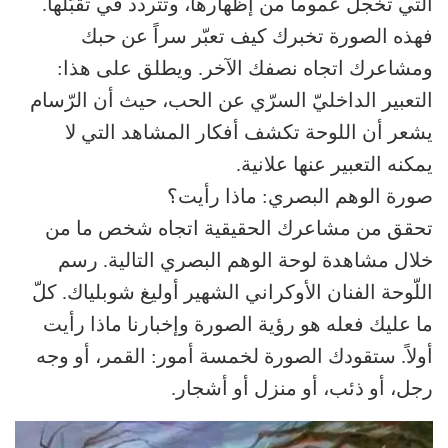
التي تخجل عموماً من إظهارها، وتتردد في تقبّلها.
فهذه الصورة تخبرك كيف تعبّر سراً عن حبك
ومشاعرك اتجاه نصفك الآخر. ويطلق على هذا:
التعبير الداخليّ السرّي عن الحب، حيث أن الرّسام
يشعر أن اللوحة تكشف أفكار المشاهد التي لا
يمكنه التعبير عنها علانية.
صورة الوهم البصري: ماذا رأيت؟
تحقق من مشاعرك الحقيقية اتجاه شخص ما من
خلال مشاهدة لوحة الوهم البصري التالية. رسم
اللّوحة الفنان الأوكراني الشهير أوليغ شوبلياك. كلّ
ما عليك فعله هو رؤية الصورة وإخبارنا ماذا رأيت
أولاً. ستقودك الصورة لخمسة أمور: القمر، أو وجه
رجل، أو ذئب، أو منزل أو أشجار.