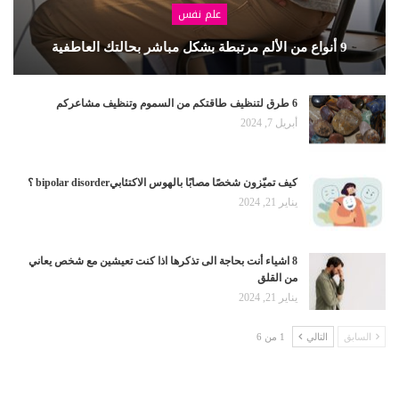
علم نفس
9 أنواع من الألم مرتبطة بشكل مباشر بحالتك العاطفية
6 طرق لتنظيف طاقتكم من السموم وتنظيف مشاعركم
أبريل 7, 2024
كيف تميّزون شخصًا مصابًا بالهوس الاكتئابيbipolar disorder ؟
يناير 21, 2024
8 اشياء أنت بحاجة الى تذكرها اذا كنت تعيشين مع شخص يعاني
من القلق
يناير 21, 2024
السابق
التالي
1 من 6