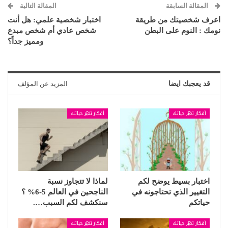
المقالة السابقة
المقالة التالية
اعرف شخصيتك من طريقة
اختبار شخصية علمي: هل أنت
نومك : النوم على البطن
شخص عادي أم شخص مبدع
ومميز جداً؟
قد يعجبك ايضا
المزيد عن المؤلف
أفكار تغيّر حياتك
أفكار تغيّر حياتك
اختبار بسيط يوضح لكم
لماذا لا تتجاوز نسبة
التغيير الذي تحتاجونه في
الناجحين في العالم 5-6% ؟
حياتكم
سنكشف لكم السبب….
أفكار تغيّر حياتك
أفكار تغيّر حياتك