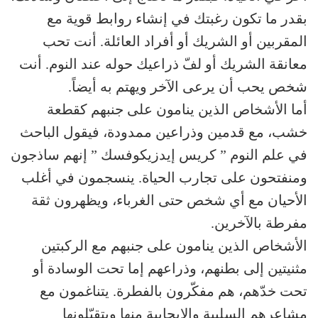
بقدر ما تكون رغبتك في إنشاء روابط قوية مع
المقربين أو الشريك أو أفراد العائلة. أنت تحب
معانقة الشريك أو لفّ ذراعيك حوله عند النوم. أنت
شخص يحب أن يرعى الآخر ويهتم به أيضاً.
أما الأشخاص الذين ينامون على جنبهم كقطعة
خشب، مع قدمين وذراعين ممدودة، فيقول الباحث
في علم النوم ” كريس إيدزيكوفسك ” إنهم ساذجون
ومنفتحون على تجارب الحياة. ينسجمون في أغلب
الأحيان مع أي شخص حتى الغرباء، ويظهرون ثقة
مفرطة بالآخرين.
الأشخاص الذين ينامون على جنبهم مع الركبتين
مثنيتين إلى بطنهم، وذراعهم إما تحت الوسادة أو
تحت خدّهم، هم مفكّرون بالفطرة. يتناغمون مع
مشاعرهم السلبية والإيجابية منها ويتقبّلونها