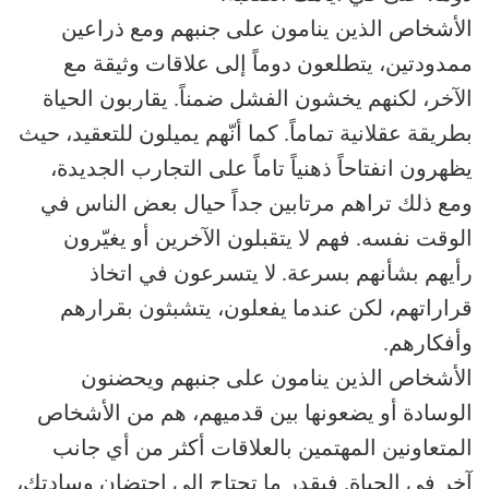
الأشخاص الذين ينامون على جنبهم ومع ذراعين
ممدودتين، يتطلعون دوماً إلى علاقات وثيقة مع
الآخر، لكنهم يخشون الفشل ضمناً. يقاربون الحياة
بطريقة عقلانية تماماً. كما أنّهم يميلون للتعقيد، حيث
يظهرون انفتاحاً ذهنياً تاماً على التجارب الجديدة،
ومع ذلك تراهم مرتابين جداً حيال بعض الناس في
الوقت نفسه. فهم لا يتقبلون الآخرين أو يغيّرون
رأيهم بشأنهم بسرعة. لا يتسرعون في اتخاذ
قراراتهم، لكن عندما يفعلون، يتشبثون بقرارهم
وأفكارهم.
الأشخاص الذين ينامون على جنبهم ويحضنون
الوسادة أو يضعونها بين قدميهم، هم من الأشخاص
المتعاونين المهتمين بالعلاقات أكثر من أي جانب
آخر في الحياة. فبقدر ما تحتاج إلى احتضان وسادتك،