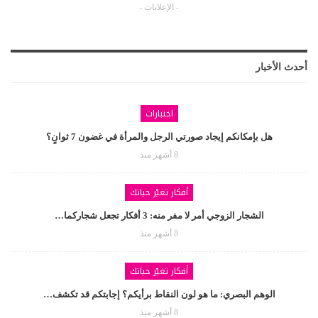
- الإعلانات -
أحدث الأخبار
اختبارات
هل بإمكانكم إيجاد صورتي الرجل والمرأة في غضون 7 ثوانٍ؟
8 أشهر منذ
أفكار تغيّر حياتك
الشجار الزوجي أمر لا مفر منه: 3 أفكار تجعل شجاركما…
8 أشهر منذ
أفكار تغيّر حياتك
الوهم البصري: ما هو لون النقاط برأيكم؟ إجابتكم قد تكشف…
8 أشهر منذ