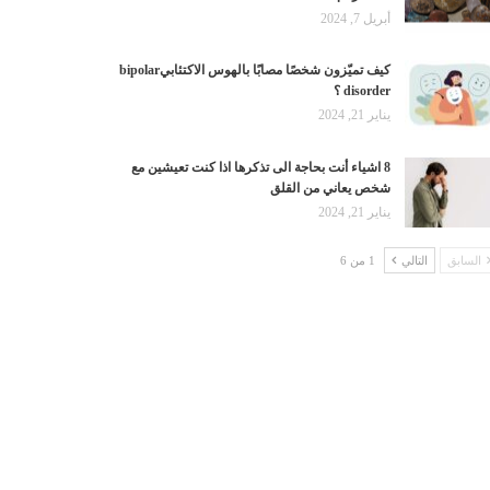
أبريل 7, 2024
كيف تميّزون شخصًا مصابًا بالهوس الاكتئابيbipolar
disorder ؟
يناير 21, 2024
8 اشياء أنت بحاجة الى تذكرها اذا كنت تعيشين مع
شخص يعاني من القلق
يناير 21, 2024
السابق
التالي
1 من 6