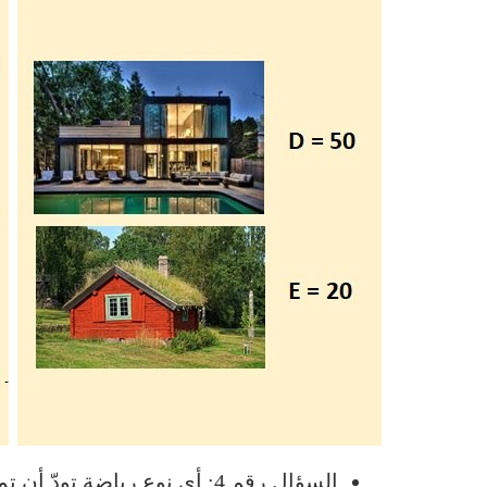
السؤال رقم 4: أي نوع رياضة تودّ أن تمارس؟