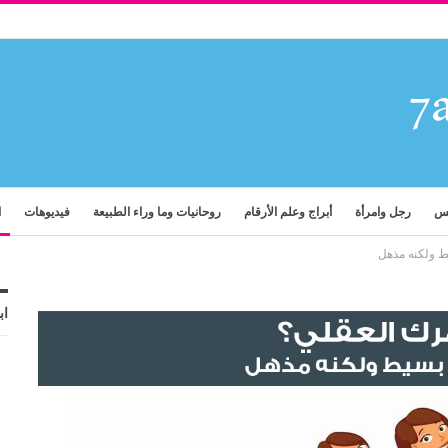
فس
رجل وامرأة
أبراج وعلم الأرقام
روحانيات وما وراء الطبيعة
فيديوهات
ا
ط ولكنه مذهل
اب