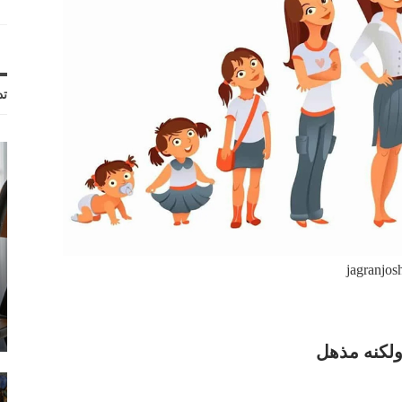
تد
jagranjos
ولكنه مذهل