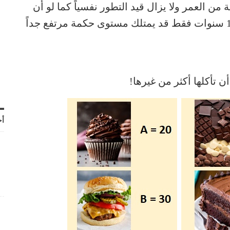
ت النفسية للفرد. قد يبلغ المرء 50 سنة من العمر ولا يزال قيد التطور نفسياً كما لو أن
عمره عشر سنوات. في حين أن طفلاً يبلغ 10 سنوات فقط قد يمتلك مستوى حكمة مرتفع جداً
أح