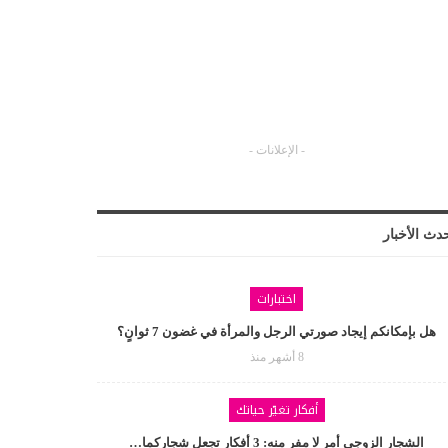
- الإعلانات -
دث الأخبار
اختبارات
هل بإمكانكم إيجاد صورتي الرجل والمرأة في غضون 7 ثوانٍ؟
8 أشهر منذ
أفكار تغيّر حياتك
الشجار الزوجي أمر لا مفر منه: 3 أفكار تجعل شجاركما…