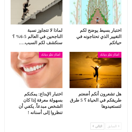
اختبار بسيط يوضح لكم
لماذا لا تتجاوز نسبة
التغيير الذي تحتاجونه في
الناجحين في العالم 5-6% ؟
حياتكم
سنكشف لكم السبب….
أفكار تغيّر حياتك
أفكار تغيّر حياتك
هل تشعرون أنكم أضعتم
اختبار الإبداع: يمكنكم
طريقكم في الحياة ؟ 5 طرق
بسهولة معرفة إذا كان
لتستعيدوها
الشخص مبدعاً. يكفي أن
تنظروا إلى أسنانه !
السابق
التالي