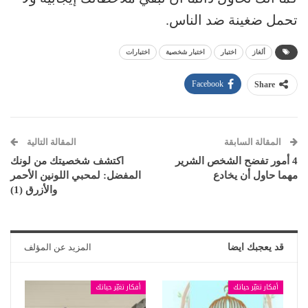
تحمل ضغينة ضد الناس.
ألغاز
اختبار
اختبار شخصية
اختبارات
Facebook
Share
المقالة السابقة
المقالة التالية
4 أمور تفضح الشخص الشرير
اكتشف شخصيتك من لونك
مهما حاول أن يخادع
المفضل: لمحبي اللونين الأحمر
والأزرق (1)
قد يعجبك ايضا
المزيد عن المؤلف
أفكار تغيّر حياتك
أفكار تغيّر حياتك