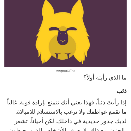
auquotidien
ما الذي رأيته أولاً؟
ذئب
إذا رأيتَ ذئباً، فهذا يعني أنك تتمتع بإرادة قوية. غالباً
ما تقمع عواطفك ولا ترغب بالاستسلام للامبالاة.
لديك جذور حديدية في داخلك. لكن أحياناً، تشعر
بالحزن. مع ذلك، لا يعرف الأشخاص الذين يحيطون