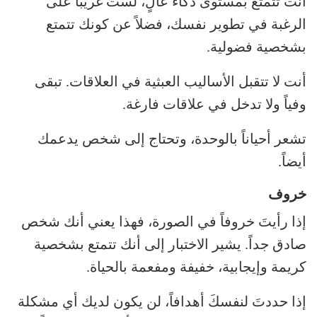
أنت تتمتع بمستوى ذكاء عالٍ، لستَ غريباً على
الرغبة في تطوير نفسك، فضلاً عن كونك تتمتع
بشخصية فضولية.
أنت لا تتقبل الأساليب العبثية في العلاقات. تبقى
وفياً ولا تدخل في علاقات فارغة.
تشعر أحياناً بالوحدة، وتحتاج إلى شخص يدعمك
أيضاً.
خروف
إذا رأيتَ خروفاً في الصورة، فهذا يعني أنك شخص
صادق جداً. يشير الاختبار إلى أنك تتمتع بشخصية
كريمة وإيجابية، خفيفة ومفعمة بالحياة.
إذا حددتَ لنفسكَ أهدافاً، لن يكون لديك أي مشكلة