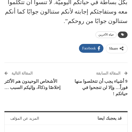
بكلّ بساطة في حياتكم اليوميّة. لا تنسوا أن تتكلّموا
معه وستفاجئكم إجابته لأنكم ستنالون جوابًا كما أنكم
ستنالون جوابًا من روحكم”.
حياة الآخرين
Facebook
Share
المقالة السابقة
المقالة التالية
9 أشياء يجب أن تتخلصوا منها
الأشخاص الوحيدون هم الأكثر
فوراً… وإلا لن تنجحوا في
إخلاصًا وذكاءً، وإليكم السبب …
حياتكم !
قد يعجبك ايضا
المزيد عن المؤلف