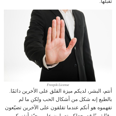
تقبّلها.
Freepik License
أنتم، البشر، لديكم ميزة القلق على الأخرين دائمًا.
بالطبع إنه شكل من أشكال الحب ولكن ما لم
تفهموه هو أنكم عندما تقلقون على الآخرين تضيّعون
وقتًا ثمينًا قد يجعلكم تعملون على محبّة أنفسكم.