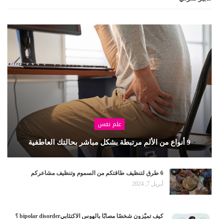
علم نفس
9 أنواع من الألم مرتبطة بشكل مباشر بحالتك العاطفية
6 طرق لتنظيف طاقتكم من السموم وتنظيف مشاعركم
أبريل 7, 2024
كيف تميّزون شخصًا مصابًا بالهوس الاكتئابيbipolar disorder ؟