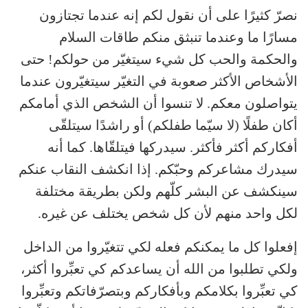
نصرّ كثيرًا على أن نقول لكم إنه عندما تجتازون
مسارًا ما وعندما تنبثق منكم طاقات السلام
والحكمة والحب كل شيء سيتغيّر من حولكم! حتى
الأشخاص الأكثر صعوبة في التغيّر سيتغيّرون عندما
يتواصلون معكم. لا تنسوا أن الشخص الذي أمامكم
أكان طفلًا (لا سيّما طفلكم) أو راشدًا سيتلقّى
أفكاركم أكثر فأكثر. سيدركها فيتلقّاها. كما أنه
سيدرك مشاعركم وحبّكم. إذا انكشف النقاب عنكم
سينكشف عن البشر كلّهم ولكن بطريقة مختلفة
لكل واحد منهم لأن كل شخص يختلف عن غيره.
إفعلوا كل ما يمكنكم فعله لكي تتغيّروا من الداخل
ولكي تطلبوا من الله أن يساعدكم كي تعبِّروا أكثر،
كي تعبِّروا بكلامكم وبأفكاركم وبتصرّفاتكم وتعبِّروا