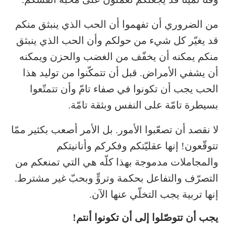
من الضروري أن تفهموا أن الحب الذي ينبثق منكم
قد يغيّر كل شيء من حولكم وأن الحب الذي ينبثق
منكم يمكنه أن يخفّف من الغضب والحزن ويمكنه
أن يشفي الأمراض. قبل أن تتمكّنوا من توليد هذا
الحب يجب أن تكونوا في صفاء تامّ وأن تتمتّعوا
بسيطرة تامّة على النفس وبثقة تامّة.
لا نقصد أن تصعّبوا الأمور. بل الأمر أصعب بكثير ممّا
تتوقّعون! إنها عقليّتكم وفكركم وأنانيتكم
والمجاملات مدموجة بهذا كلّه هي التي تمنعكم من
التصرّف والتفاعل بحكمة وتروٍّ وبحبّ غير مشترط.
إنها تربية يجب التخلّي عنها الآن.
يجب أن تتوصّلوا إلى أن تكونوا أنتم!