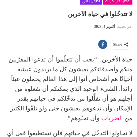
أفكار تغيّر حياتك
تطوير ذاتي
لا تتدخّلوا في حياة الآخرين
اخر تحديث
أكتوبر 4, 2023
Share
حياة الأخرين: “يجب أن تتعلّموا أن تدعوا المقرّبين
منكم وأصدقاءكم يعيشون كل ما يريدون عيشه.
أحيانًا هم أشخاص أتوا إلى هذا العالم يحملون عبئاً
زائداً. الشيء الوحيد الذي يمكنكم أن تفعلوه من
أجلهم هو أن تقلِّلوا من تدخّلكم في حياتهم بقدر
الإمكان وأن تدعوهم يعيشون حتى ولو تلقّوا الكثير
من
الضربات
وأن تحبّوهم”.
لا تحاولوا التدخّل في حياتهم فلن تستطيعوا فعل أي