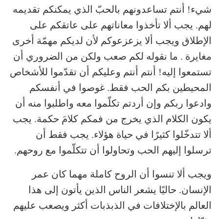
شيء! أنتم تساعدونهم بالحبّ الذي يمكنكم تقديمه
لهم. يجب ألا تأخذوا معاناتهم على عاتقكم على
الإطلاق ويجب ألا يزعزعوكم لأن لديكم مهمّة أخرى
مغايرة . ما نقوله لكم صعب ولكن من الضروري أن
تستمعوا إليه! أنتم أنتم وعليكم أن تقدّموا للأشخاص
المحيطين بكم الحب فقط. غوصوا في أنفسكم
وادعوا ربكم وإن أردتم تكلّموا معه واطلبوا منه أن
يكون الكلام الذي يخرج من فمكم كلامَ حكمة. يجب
ألا تتدخّلوا كثيرًا في حياة هؤلاء. يجب فقط أن
ترسلوا إليهم الحب وتحاولوا أن تتكلّموا مع روحهم.
ويجب ألا تنسوا أن الروح كاملة مهما كان عمر
الإنسان. حاليًا يشعر الناس الذين يأتون إلى هذا
العالم بالإختلافات في الذبذبات أكثر ويصعب عليهم