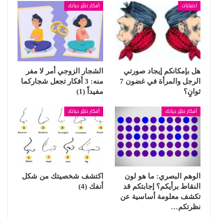
اختبارات
أفكار تغيّر حياتك
هل بإمكانكم إيجاد صورتي
الشجار الزوجي أمر لا مفر
الرجل والمرأة في غضون 7
منه: 3 أفكار تجعل شجاركما
ثوانٍ؟
مفيداً (1)
أفكار تغيّر حياتك
أفكار تغيّر حياتك
الوهم البصري: ما هو لون
اكتشف شخصيتك من شكل
النقاط برأيكم؟ إجابتكم قد
أنفك (4)
تكشف معلومة أساسية عن
نظرتكم…