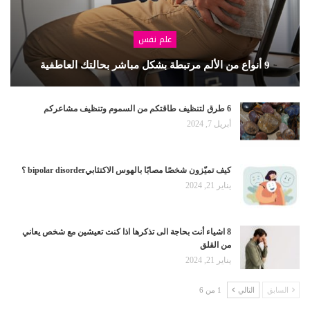
علم نفس
9 أنواع من الألم مرتبطة بشكل مباشر بحالتك العاطفية
6 طرق لتنظيف طاقتكم من السموم وتنظيف مشاعركم
أبريل 7, 2024
كيف تميّزون شخصًا مصابًا بالهوس الاكتئابيbipolar disorder ؟
يناير 21, 2024
8 اشياء أنت بحاجة الى تذكرها اذا كنت تعيشين مع شخص يعاني
من القلق
يناير 21, 2024
السابق
التالي
1 من 6