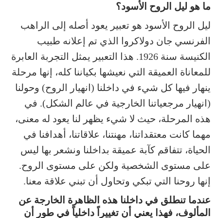
ما هو ليل الروح الأسود؟
ليل الروح الأسود هو تعبير يعود أصله إلى الراهب
الفرنسي جان دولاكروا الذي تم إعلانه طبيب
الكنيسة سنة 1926. هذا التعبير يمثل التجربة العابرة
للمعاناة العميقة التي نعيشها بكياننا كله، إنها مرحلة
ينهار فيها كل شيء في داخلنا (انهيار الروح) وحولنا
(انهيار مرجعياتنا الخارجية في عالم الشكل). في
هذه المرحلة، حيث لا شيء يظهر لنا يعود له معنى،
مهما كانت معتقداتنا، مهنتنا، علاقاتنا، أهدافنا في
الحياة، تتفاقم كآبة عميقة بداخلنا ونشعر بها ليس
على مستوى الشخصية ولكن على مستوى الروح.
إنها روحنا التي تبكي وتحاول أن تبني علاقة معنا.
عندما تنطلق في داخلنا هذه الظاهرة الخارجة عن
المألوف، فهذا يعني أن تغييراً داخلياً في طور أن