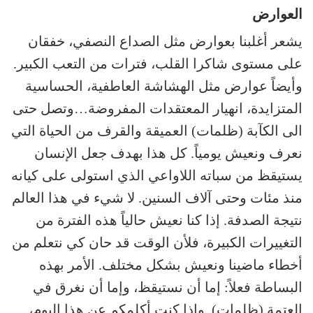
العوارض
يشعر أغلبنا بعوارض مثل الصداع النصفي، خفقان
على مستوى شاكرا القلب، فترات من التعب الكبير.
وأيضاً عوارض مثل الهشاشة العاطفية، الحساسية
المتزايدة، انهيار المعتقدات المفروضة…وتصل حتى
الى الكآبة (ظلمات) العميقة والقرف من الحياة التي
نعرف ونعيش يومياً. كل هذا بهدف جعل الإنسان
يستيقظ من سباته اللاواعي الذي استولى على كيانه
منذ مئات وحتى آلاف السنين. لا شيء في هذا العالم
نتيجة الصدفة. إذا كنا نعيش حالياً هذه الفترة من
التغييرات الكبيرة، فلأن الوقت قد حان كي نتعلم من
أخطاء ماضينا ونعيش بشكل مختلف. الأمر بهذه
البساطة فعلاً: إما أن نستيقظ، وإما أن نغرق في
العتمة (ظلمات). وإذا كنت أكلمكم عن هذا اليوم،