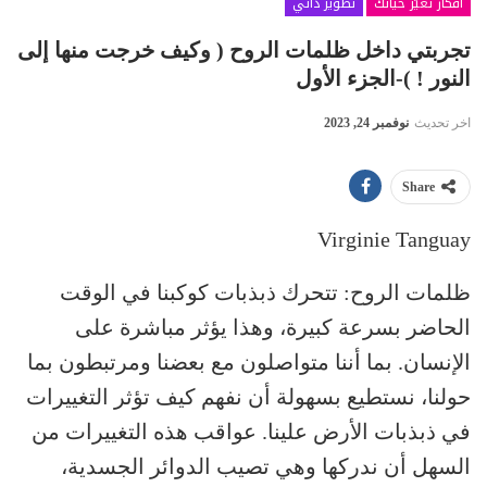
أفكار تغيّر حياتك
تطوير ذاتي
تجربتي داخل ظلمات الروح ( وكيف خرجت منها إلى
النور ! )-الجزء الأول
اخر تحديث
نوفمبر 24, 2023
Share
Virginie Tanguay
ظلمات الروح: تتحرك ذبذبات كوكبنا في الوقت
الحاضر بسرعة كبيرة، وهذا يؤثر مباشرة على
الإنسان. بما أننا متواصلون مع بعضنا ومرتبطون بما
حولنا، نستطيع بسهولة أن نفهم كيف تؤثر التغييرات
في ذبذبات الأرض علينا. عواقب هذه التغييرات من
السهل أن ندركها وهي تصيب الدوائر الجسدية،