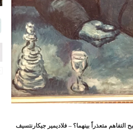
التفاهم متعذراً بينهما؟ – فلاديمير جيكارنتسيف