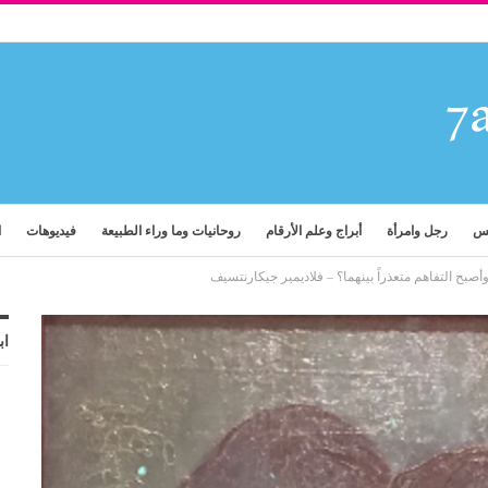
فس
رجل وامرأة
أبراج وعلم الأرقام
روحانيات وما وراء الطبيعة
فيديوهات
ا
صبح التفاهم متعذراً بينهما؟ – فلاديمير جيكارنتسيف
اب