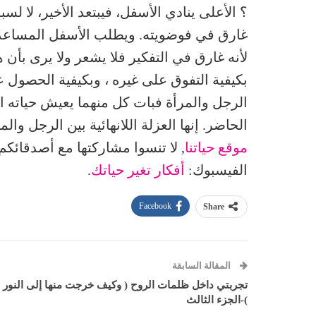
؟ الأعلى ينادي الأسفل، فيبتعد الأخير، لا لسب
غارق في فوضويته. ويطلب الأسفل المساعدة م
لأنه غارق في التفكير فلا يشعر ولا يرى بأن
بكيفية التفوق على غيره ، وبكيفية الحصول ع
الرجل والمرأة فبات كل منهما يعيش حياته ا
الحاضر. إنها العزلة اللانهائية بين الرجل وال
موقع حياتنا
, لا تنسوا مشاركتها مع أصدقائكم
الفيسبوك:
أفكار تغير حياتك
.
Facebook
Share
المقالة السابقة
تجربتي داخل ظلمات الروح ( وكيف خرجت منها إلى النور !
)-الجزء الثالث