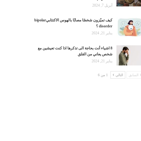
أبريل 7, 2024
كيف تميّزون شخصًا مصابًا بالهوس الاكتئابيbipolar
disorder ؟
يناير 21, 2024
8 اشياء أنت بحاجة الى تذكرها اذا كنت تعيشين مع
شخص يعاني من القلق
يناير 21, 2024
السابق
التالي
1 من 6