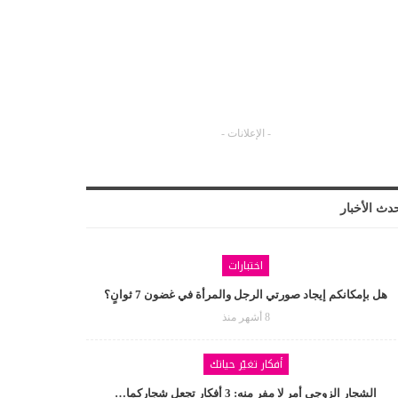
- الإعلانات -
دث الأخبار
اختبارات
هل بإمكانكم إيجاد صورتي الرجل والمرأة في غضون 7 ثوانٍ؟
8 أشهر منذ
أفكار تغيّر حياتك
الشجار الزوجي أمر لا مفر منه: 3 أفكار تجعل شجاركما…