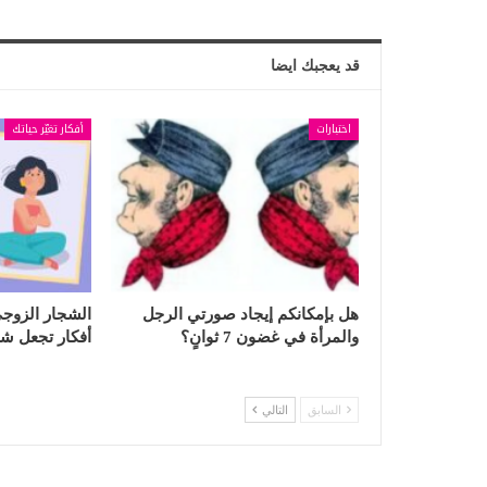
قد يعجبك ايضا
اختبارات
أفكار تغيّر حياتك
هل بإمكانكم إيجاد صورتي الرجل
والمرأة في غضون 7 ثوانٍ؟
أفكار تجعل شجار
السابق
التالي