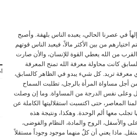
لهاً في عصرنا الحالي، يعبده الناس بلهفة. وأصبح
اختيارهم من بين الأكثر مالاً، فيعبد الناس قوتهم
لقرب من الله يعطي القوة للإنسان، والأن صارت
لسابق كانت محاولة معرفة الله تمنح المعرفة
أح
ي معرفة تريد. كل شيء يبدو في الظاهر كالسابق،
ن أجل مساواة المرأة بالرجل، تطلبت السماح
ل وعلى نفس الدرجة من المساواة. وما إن وصلت
لمنا المعاصر، حتى اكتسبت استقلاليتها الكاملة عن
ها تجلب معها ألم الوحدة. وهكذا، ونتيجة هذه
لى والأسفل، الروح والمادة، النظام والفوضى،
ل. ماذا يعني أن كلٌ منهما موجود وجوداً مستقلاً