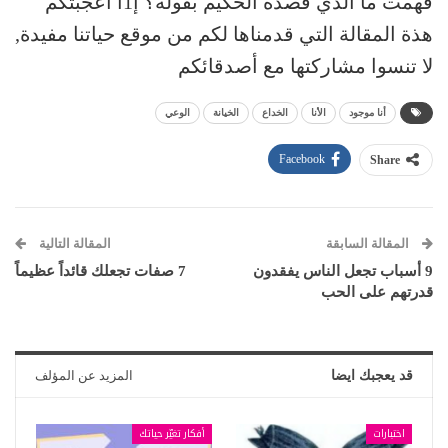
فهمت ما الذي قصده الحكيم بقوله؟ إ1ا أعجبتكم
هذة المقالة التي قدمناها لكم من موقع حياتنا مفيدة,
لا تنسوا مشاركتها مع أصدقائكم
أنا موجود
الأنا
الخداع
الخيانة
الوعي
Facebook
Share
المقالة السابقة
المقالة التالية
9 أسباب تجعل الناس يفقدون
7 صفات تجعلك قائداً عظيماً
قدرتهم على الحب
قد يعجبك ايضا
المزيد عن المؤلف
اختبارات
أفكار تغيّر حياتك