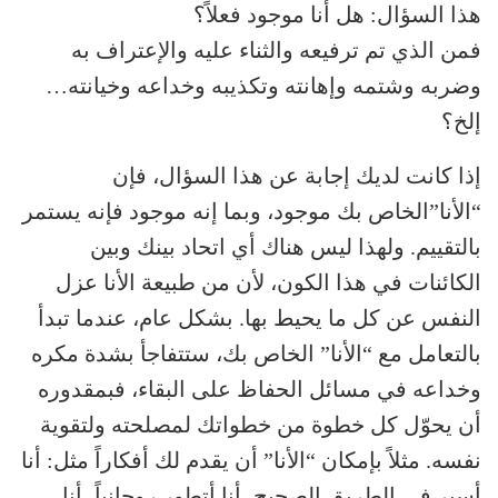
هذا السؤال: هل أنا موجود فعلاً؟
فمن الذي تم ترفيعه والثناء عليه والإعتراف به
وضربه وشتمه وإهانته وتكذيبه وخداعه وخيانته…
إلخ؟
إذا كانت لديك إجابة عن هذا السؤال، فإن
“الأنا”الخاص بك موجود، وبما إنه موجود فإنه يستمر
بالتقييم. ولهذا ليس هناك أي اتحاد بينك وبين
الكائنات في هذا الكون، لأن من طبيعة الأنا عزل
النفس عن كل ما يحيط بها. بشكل عام، عندما تبدأ
بالتعامل مع “الأنا” الخاص بك، ستتفاجأ بشدة مكره
وخداعه في مسائل الحفاظ على البقاء، فبمقدوره
أن يحوّل كل خطوة من خطواتك لمصلحته ولتقوية
نفسه. مثلاً بإمكان “الأنا” أن يقدم لك أفكاراً مثل: أنا
أسير في الطريق الصحيح، أنا أتطور روحانياً، أنا