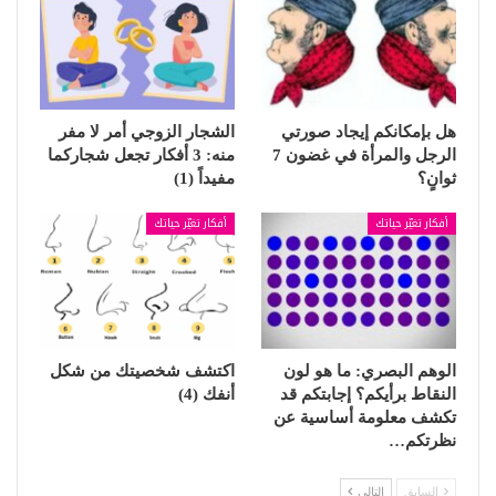
هل بإمكانكم إيجاد صورتي
الشجار الزوجي أمر لا مفر
الرجل والمرأة في غضون 7
منه: 3 أفكار تجعل شجاركما
ثوانٍ؟
مفيداً (1)
أفكار تغيّر حياتك
أفكار تغيّر حياتك
الوهم البصري: ما هو لون
اكتشف شخصيتك من شكل
النقاط برأيكم؟ إجابتكم قد
أنفك (4)
تكشف معلومة أساسية عن
نظرتكم…
السابق
التالي