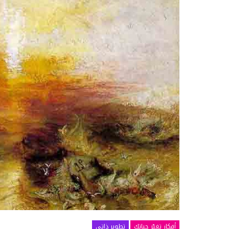
أفكار تغيّر حياتك
تطوير ذاتي