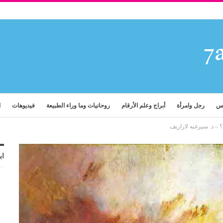
فس
رجل وامرأة
أبراج وعلم الأرقام
روحانيات وما وراء الطبيعة
فيديوهات
ا
 – د. سيرغيه لازاريف
اب