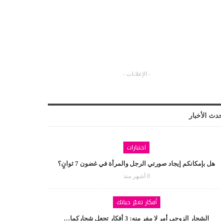
- الإعلانات -
دث الأخبار
اختبارات
هل بإمكانكم إيجاد صورتي الرجل والمرأة في غضون 7 ثوانٍ؟
8 أشهر منذ
أفكار تغيّر حياتك
الشجار الزوجي أمر لا مفر منه: 3 أفكار تجعل شجاركما…