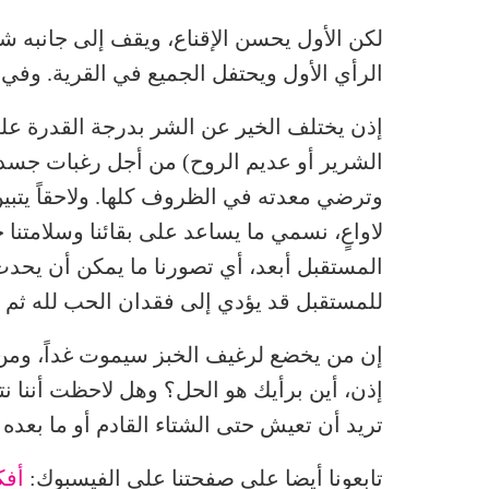
لكن الأول يحسن الإقناع، ويقف إلى جانبه شع
الرأي الأول ويحتفل الجميع في القرية. وفي
إذن يختلف الخير عن الشر بدرجة القدرة عل
الشرير أو عديم الروح) من أجل رغبات جسده 
وترضي معدته في الظروف كلها. ولاحقاً يتبين
لاواعٍ، نسمي ما يساعد على بقائنا وسلامتنا خ
المستقبل أبعد، أي تصورنا ما يمكن أن يحدث
للمستقبل قد يؤدي إلى فقدان الحب لله ثم 
إن من يخضع لرغيف الخبز سيموت غداً، وم
إذن، أين برأيك هو الحل؟ وهل لاحظت أننا نتع
تريد أن تعيش حتى الشتاء القادم أو ما بعده 
تابعونا أيضا على صفحتنا على الفيسبوك:
أفك