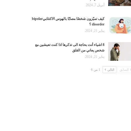
أبريل 7, 2024
كيف تميّزون شخصًا مصابًا بالهوس الاكتئابيbipolar
disorder ؟
يناير 21, 2024
8 اشياء أنت بحاجة الى تذكرها اذا كنت تعيشين مع
شخص يعاني من القلق
يناير 21, 2024
السابق
التالي
1 من 6