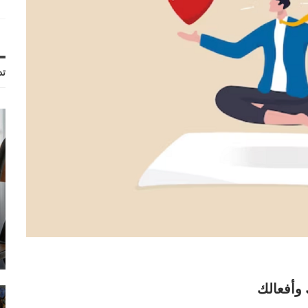
تد
وأفعالك