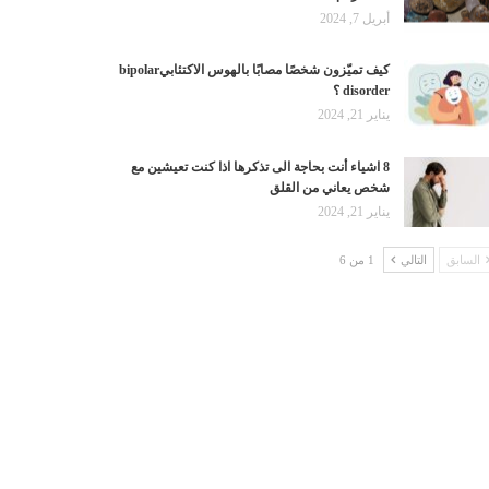
أبريل 7, 2024
كيف تميّزون شخصًا مصابًا بالهوس الاكتئابيbipolar
disorder ؟
يناير 21, 2024
8 اشياء أنت بحاجة الى تذكرها اذا كنت تعيشين مع
شخص يعاني من القلق
يناير 21, 2024
السابق
التالي
1 من 6