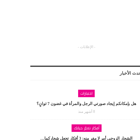
- الإعلانات -
دث الأخبار
اختبارات
هل بإمكانكم إيجاد صورتي الرجل والمرأة في غضون 7 ثوانٍ؟
8 أشهر منذ
أفكار تغيّر حياتك
الشجار الزوجي أمر لا مفر منه: 3 أفكار تجعل شجاركما…