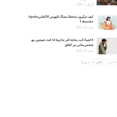
أبريل 7, 2024
كيف تميّزون شخصًا مصابًا بالهوس الاكتئابيbipolar
disorder ؟
يناير 21, 2024
8 اشياء أنت بحاجة الى تذكرها اذا كنت تعيشين مع
شخص يعاني من القلق
يناير 21, 2024
السابق
التالي
1 من 6