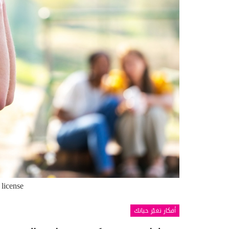
 license
أفكار تغيّر حياتك