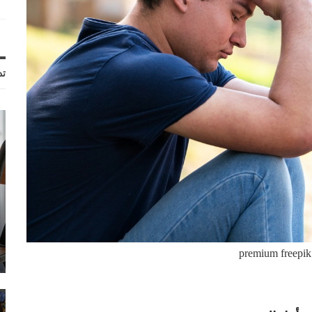
تد
premium freepik