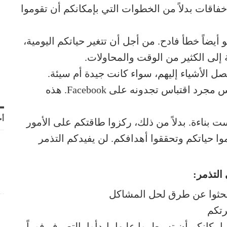
خفاقات بدلاً من الخطوات التي بإمكانكم أن تقوموا
يضاً خطأ فادح. من أجل أن تتغير حياتكم اليومية،
ة إلى الكثير من الوقت والمحاولات.
ل الأشياء إليهم، سواء كانت جيدة أم سيئة.
توقفوا عن الإنتظار وابدأوا بالتصرف. هذا ليس مجرد اقتباس تجدونه على Facebook. هذه
أح
 بناءة. بدلاً من ذلك، ركزوا طاقتكم على الأمور
وا حياتكم وتحققوا أهدافكم. لن يفيدكم التذمر
ابحثوا عن طرق لحل المشاكل
رتكم
إمكانكم أن تسيطروا عليها، ابدأوا بالتصرف فوراً.