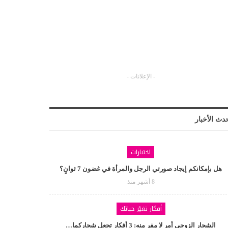
- الإعلانات -
دث الأخبار
اختبارات
هل بإمكانكم إيجاد صورتي الرجل والمرأة في غضون 7 ثوانٍ؟
8 أشهر منذ
أفكار تغيّر حياتك
الشجار الزوجي أمر لا مفر منه: 3 أفكار تجعل شجاركما…