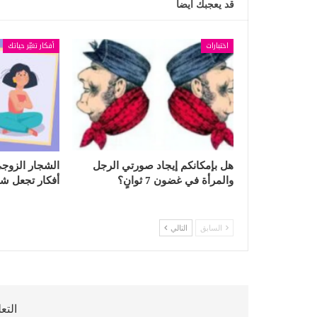
قد يعجبك ايضا
اختبارات
أفكار تغيّر حياتك
هل بإمكانكم إيجاد صورتي الرجل
والمرأة في غضون 7 ثوانٍ؟
أفكار تجعل شجار
السابق
التالي
التع