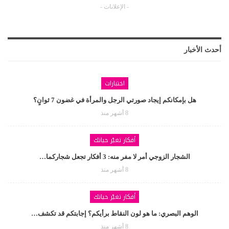
- الإعلانات -
أحدث الأخبار
اختبارات
هل بإمكانكم إيجاد صورتي الرجل والمرأة في غضون 7 ثوانٍ؟
8 أشهر منذ
أفكار تغيّر حياتك
الشجار الزوجي أمر لا مفر منه: 3 أفكار تجعل شجاركما…
8 أشهر منذ
أفكار تغيّر حياتك
الوهم البصري: ما هو لون النقاط برأيكم؟ إجابتكم قد تكشف…
8 أشهر منذ