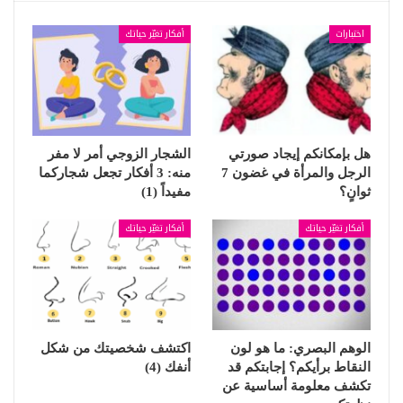
اختبارات
أفكار تغيّر حياتك
هل بإمكانكم إيجاد صورتي
الشجار الزوجي أمر لا مفر
الرجل والمرأة في غضون 7
منه: 3 أفكار تجعل شجاركما
ثوانٍ؟
مفيداً (1)
أفكار تغيّر حياتك
أفكار تغيّر حياتك
الوهم البصري: ما هو لون
اكتشف شخصيتك من شكل
النقاط برأيكم؟ إجابتكم قد
أنفك (4)
تكشف معلومة أساسية عن