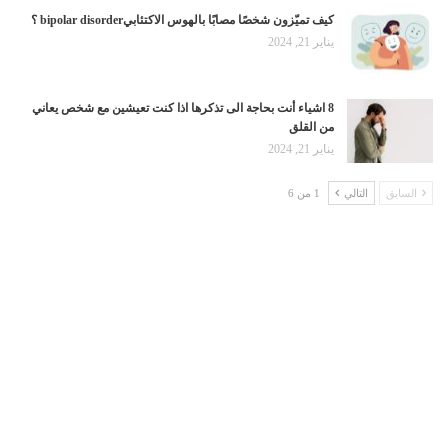
كيف تميّزون شخصًا مصابًا بالهوس الاكتئابيbipolar disorder ؟
يناير 21, 2024
8 اشياء أنت بحاجة الى تذكرها اذا كنت تعيشين مع شخص يعاني
من القلق
يناير 21, 2024
السابق
التالي
1 من 6