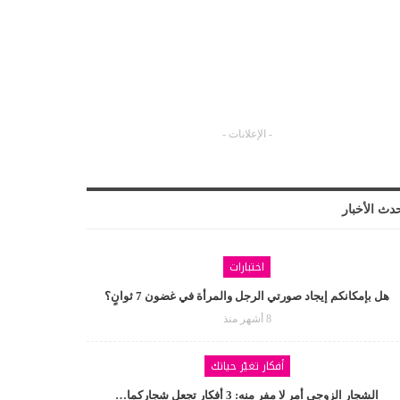
- الإعلانات -
دث الأخبار
اختبارات
هل بإمكانكم إيجاد صورتي الرجل والمرأة في غضون 7 ثوانٍ؟
8 أشهر منذ
أفكار تغيّر حياتك
الشجار الزوجي أمر لا مفر منه: 3 أفكار تجعل شجاركما…