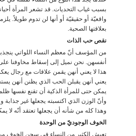
بسبب غياب التحديات. قد تشعر المرأة أحياناً 
واقعيّة أو حقيقيّة أو أنها لن تدوم طويلاً. ي
بعلاقتها الصحية.
نقص حب الذات
من المؤسف أنّ معظم النساء اللواتي ينجذبن 
أنفسهن. نحن نميل إلى إسقاط مخاوفنا على 
هذا لا يعني أنهن يقمن علاقات مع رجال يع
يعني أنهن يقبلن الحب الذي يظنن أنهن يستحق
يمكن حتى للمرأة الذكية أن تقنع نفسها ظلماً
وأنّ الوزن الذي اكتسبته يجعلها غير جذابة وم
وهذا كله من شأنه أن يجعلها تعتقد أنّه لا
الخوف الوجوديّ من الوحدة
تعيش الكثير من النساء في سجن الخوف من 