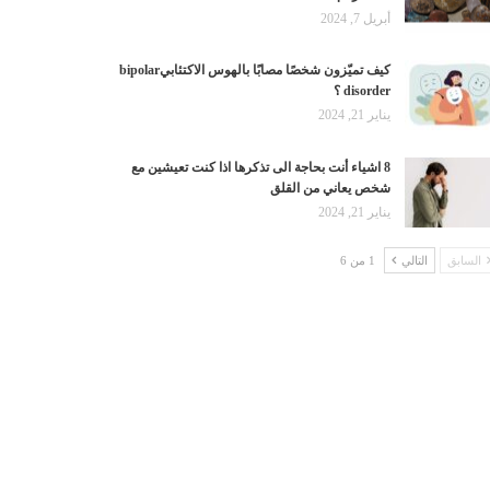
أبريل 7, 2024
كيف تميّزون شخصًا مصابًا بالهوس الاكتئابيbipolar
disorder ؟
يناير 21, 2024
8 اشياء أنت بحاجة الى تذكرها اذا كنت تعيشين مع
شخص يعاني من القلق
يناير 21, 2024
السابق
التالي
1 من 6