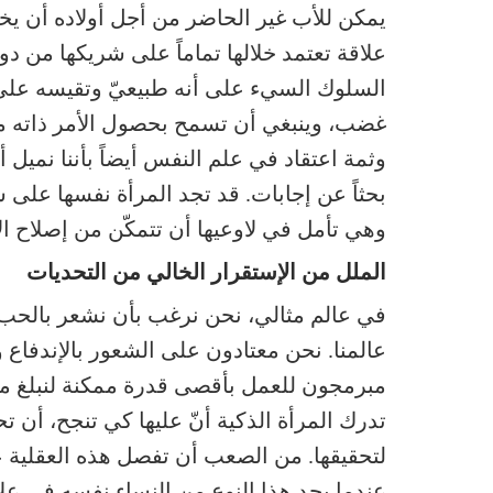
يمكن للأب غير الحاضر من أجل أولاده أن يخلق
علاقة تعتمد خلالها تماماً على شريكها من دون
السلوك السيء على أنه طبيعيّ وتقيسه على مق
غضب، وينبغي أن تسمح بحصول الأمر ذاته م
وثمة اعتقاد في علم النفس أيضاً بأننا نميل أ
بحثاً عن إجابات. قد تجد المرأة نفسها على س
وهي تأمل في لاوعيها أن تتمكّن من إصلاح ال
الملل من الإستقرار الخالي من التحديات
في عالم مثالي، نحن نرغب بأن نشعر بالحب
عالمنا. نحن معتادون على الشعور بالإندفاع و
مبرمجون للعمل بأقصى قدرة ممكنة لنبلغ مس
تدرك المرأة الذكية أنّ عليها كي تنجح، أن 
لتحقيقها. من الصعب أن تفصل هذه العقلية عن
عندما يجد هذا النوع من النساء نفسه في عل