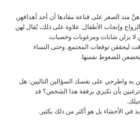
هنَّ منذ الصغر على قناعة مفادها أن أحد أهدافهن
زواج وإنجاب الأطفال. علاوة على ذلك، يُقال لهن
هن لا يزلن شابات ومرغوبات وخصبات.
ت ليحققن توقعات المجتمع. وحتى النساء
ويخضعن للضغوط نفسها.
رين به واطرحي على نفسك السؤالين التاليين: هل
رغبين بأن تكبري برفقة هذا الشخص؟ قد
يلك.
ذ في الأحشاء بل هو أكثر من ذلك بكثير.