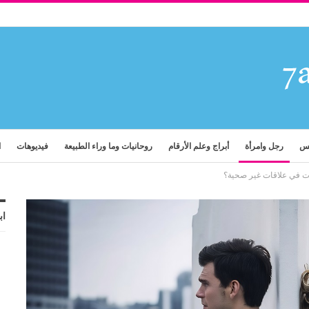
فس
رجل وامرأة
أبراج وعلم الأرقام
روحانيات وما وراء الطبيعة
فيديوهات
ا
قات في علاقات غير صحية؟
اب