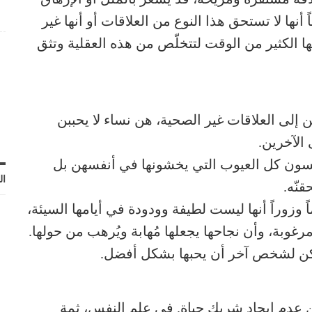
أنها لا تستحق هذا النوع من العلاقات أو أنها غير
لزمها الكثير من الوقت لتتخلّص من هذه العقلية وتثق
إلى العلاقات غير الصحية، هن نساء لا يحببن
الآخرين.
كسون كل العيوب التي يخشونها في أنفسهن بل
ال
نّه.
 وزوراً أنها ليست لطيفة وودودة في أيامها السيئة،
رغوبة، وأن نجاحها يجعلها مُهابة ويُرهب من حولها.
 يمكن لشخص آخر أن يحبها بشكل أفضل.
عدم إيجاد شريك حياة. في علم النفس، ثمة