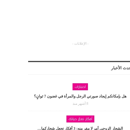
- الإعلانات -
دث الأخبار
اختبارات
هل بإمكانكم إيجاد صورتي الرجل والمرأة في غضون 7 ثوانٍ؟
8 أشهر منذ
أفكار تغيّر حياتك
الشجار الزوجي أمر لا مفر منه: 3 أفكار تجعل شجاركما…