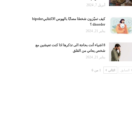
أبريل 7, 2024
كيف تميّزون شخصًا مصابًا بالهوس الاكتئابيbipolar
disorder ؟
يناير 21, 2024
8 اشياء أنت بحاجة الى تذكرها اذا كنت تعيشين مع
شخص يعاني من القلق
يناير 21, 2024
السابق
التالي
1 من 6