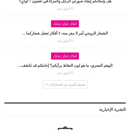
هل بإمكانكم إيجاد صورتي الرجل والمرأة في غضون 7 ثوانٍ؟
8 أشهر منذ
أفكار تغيّر حياتك
الشجار الزوجي أمر لا مفر منه: 3 أفكار تجعل شجاركما…
8 أشهر منذ
أفكار تغيّر حياتك
الوهم البصري: ما هو لون النقاط برأيكم؟ إجابتكم قد تكشف…
8 أشهر منذ
تحميل المزيد من المشاركات
النشرة الإخبارية