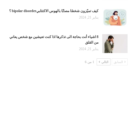
كيف تميّزون شخصًا مصابًا بالهوس الاكتئابيbipolar disorder ؟
يناير 21, 2024
8 اشياء أنت بحاجة الى تذكرها اذا كنت تعيشين مع شخص يعاني
من القلق
يناير 21, 2024
السابق
التالي
1 من 6