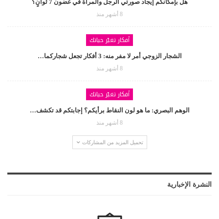
هل بإمكانكم إيجاد صورتي الرجل والمرأة في غضون 7 ثوانٍ؟
8 أشهر منذ
أفكار تغيّر حياتك
الشجار الزوجي أمر لا مفر منه: 3 أفكار تجعل شجاركما…
8 أشهر منذ
أفكار تغيّر حياتك
الوهم البصري: ما هو لون النقاط برأيكم؟ إجابتكم قد تكشف…
8 أشهر منذ
تحميل المزيد من المشاركات
النشرة الإخبارية