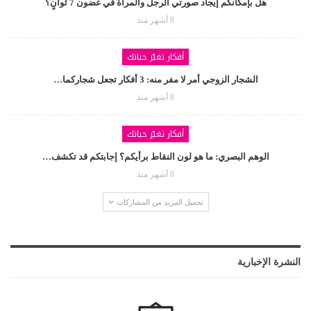
هل بإمكانكم إيجاد صورتي الرجل والمرأة في غضون 7 ثوانٍ؟
8 أشهر منذ
أفكار تغيّر حياتك
الشجار الزوجي أمر لا مفر منه: 3 أفكار تجعل شجاركما…
8 أشهر منذ
أفكار تغيّر حياتك
الوهم البصري: ما هو لون النقاط برأيكم؟ إجابتكم قد تكشف…
8 أشهر منذ
تحميل المزيد من المشاركات
النشرة الإخبارية