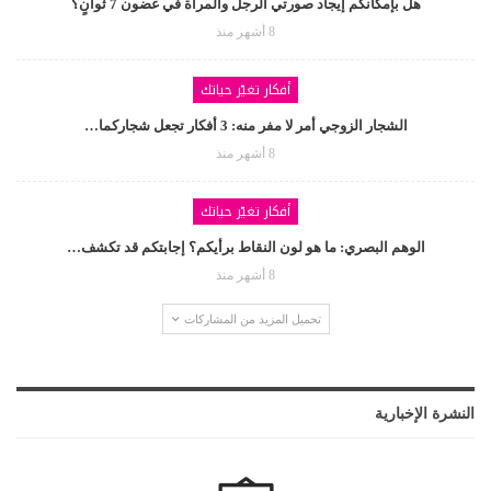
هل بإمكانكم إيجاد صورتي الرجل والمرأة في غضون 7 ثوانٍ؟
8 أشهر منذ
أفكار تغيّر حياتك
الشجار الزوجي أمر لا مفر منه: 3 أفكار تجعل شجاركما…
8 أشهر منذ
أفكار تغيّر حياتك
الوهم البصري: ما هو لون النقاط برأيكم؟ إجابتكم قد تكشف…
8 أشهر منذ
تحميل المزيد من المشاركات
النشرة الإخبارية