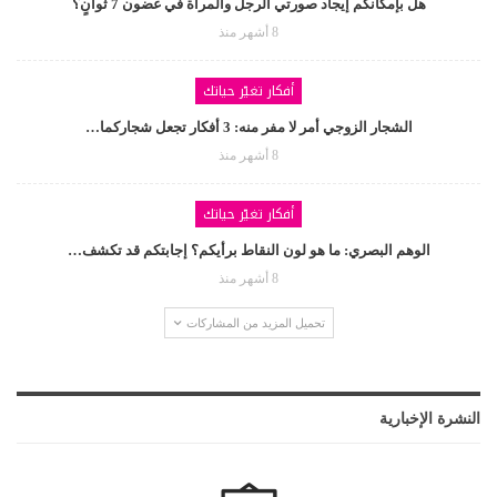
هل بإمكانكم إيجاد صورتي الرجل والمرأة في غضون 7 ثوانٍ؟
8 أشهر منذ
أفكار تغيّر حياتك
الشجار الزوجي أمر لا مفر منه: 3 أفكار تجعل شجاركما…
8 أشهر منذ
أفكار تغيّر حياتك
الوهم البصري: ما هو لون النقاط برأيكم؟ إجابتكم قد تكشف…
8 أشهر منذ
تحميل المزيد من المشاركات
النشرة الإخبارية