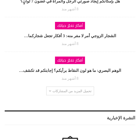
هل بإمكانكم إيجاد صورتي الرجل والمرأة في غضون 7 ثوانٍ؟
8 أشهر منذ
أفكار تغيّر حياتك
الشجار الزوجي أمر لا مفر منه: 3 أفكار تجعل شجاركما…
8 أشهر منذ
أفكار تغيّر حياتك
الوهم البصري: ما هو لون النقاط برأيكم؟ إجابتكم قد تكشف…
8 أشهر منذ
تحميل المزيد من المشاركات
النشرة الإخبارية