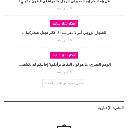
هل بإمكانكم إيجاد صورتي الرجل والمرأة في غضون 7 ثوانٍ؟
8 أشهر منذ
أفكار تغيّر حياتك
الشجار الزوجي أمر لا مفر منه: 3 أفكار تجعل شجاركما…
8 أشهر منذ
أفكار تغيّر حياتك
الوهم البصري: ما هو لون النقاط برأيكم؟ إجابتكم قد تكشف…
8 أشهر منذ
تحميل المزيد من المشاركات
النشرة الإخبارية