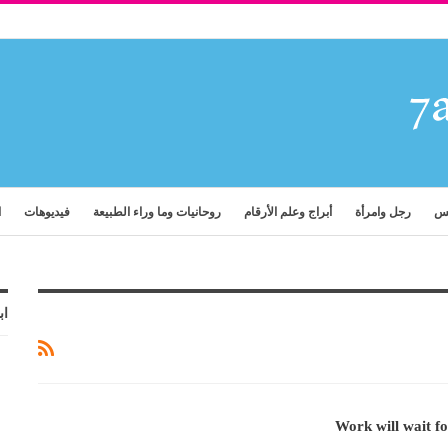
فس
رجل وامرأة
أبراج وعلم الأرقام
روحانيات وما وراء الطبيعة
فيديوهات
ا
اب
Work will wait for