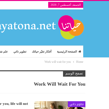
الجمعة, أغسطس 7, 2026
الصفحة الرئيسية
أفكار تغيّر حياتك
تطوير ذاتي
علم ن
Work will wait for you
Home
تصفح الوسم
Work Will Wait For You
تطوير ذاتي
 you, life will not