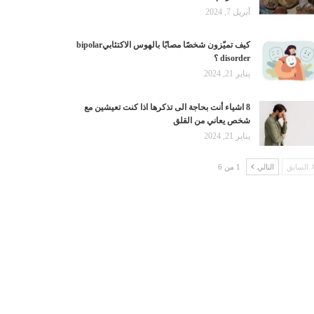
أبريل 7, 2024
كيف تميّزون شخصًا مصابًا بالهوس الاكتئابيbipolar
disorder ؟
يناير 21, 2024
8 اشياء أنت بحاجة الى تذكرها اذا كنت تعيشين مع
شخص يعاني من القلق
يناير 21, 2024
السابق
التالي
1 من 6