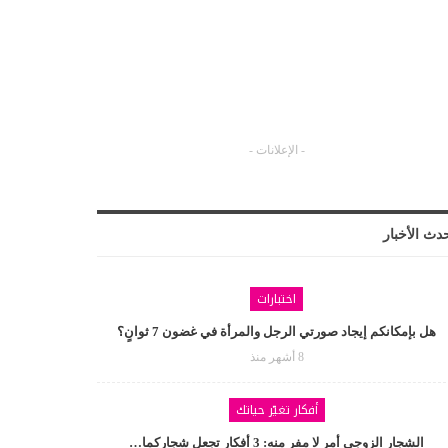
- الإعلانات -
دث الأخبار
اختبارات
هل بإمكانكم إيجاد صورتي الرجل والمرأة في غضون 7 ثوانٍ؟
8 أشهر منذ
أفكار تغيّر حياتك
الشجار الزوجي أمر لا مفر منه: 3 أفكار تجعل شجاركما…