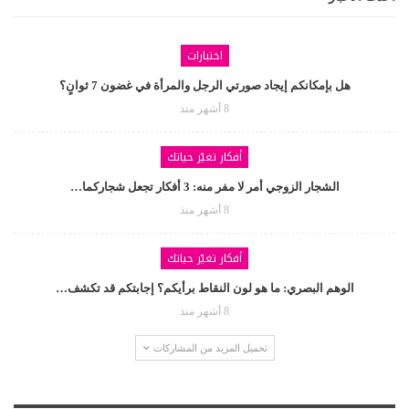
اختبارات
هل بإمكانكم إيجاد صورتي الرجل والمرأة في غضون 7 ثوانٍ؟
8 أشهر منذ
أفكار تغيّر حياتك
الشجار الزوجي أمر لا مفر منه: 3 أفكار تجعل شجاركما…
8 أشهر منذ
أفكار تغيّر حياتك
الوهم البصري: ما هو لون النقاط برأيكم؟ إجابتكم قد تكشف…
8 أشهر منذ
تحميل المزيد من المشاركات