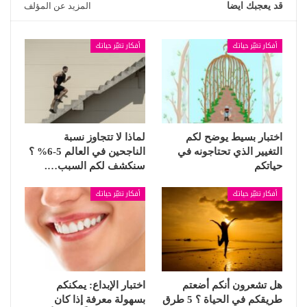
قد يعجبك ايضا
المزيد عن المؤلف
أفكار تغيّر حياتك
أفكار تغيّر حياتك
اختبار بسيط يوضح لكم
لماذا لا تتجاوز نسبة
التغيير الذي تحتاجونه في
الناجحين في العالم 5-6% ؟
حياتكم
سنكشف لكم السبب….
أفكار تغيّر حياتك
أفكار تغيّر حياتك
هل تشعرون أنكم أضعتم
اختبار الإبداع: يمكنكم
طريقكم في الحياة ؟ 5 طرق
بسهولة معرفة إذا كان