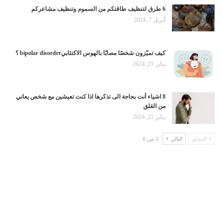
6 طرق لتنظيف طاقتكم من السموم وتنظيف مشاعركم
أبريل 7, 2024
كيف تميّزون شخصًا مصابًا بالهوس الاكتئابيbipolar disorder ؟
يناير 21, 2024
8 اشياء أنت بحاجة الى تذكرها اذا كنت تعيشين مع شخص يعاني
من القلق
يناير 21, 2024
السابق
التالي
1 من 6