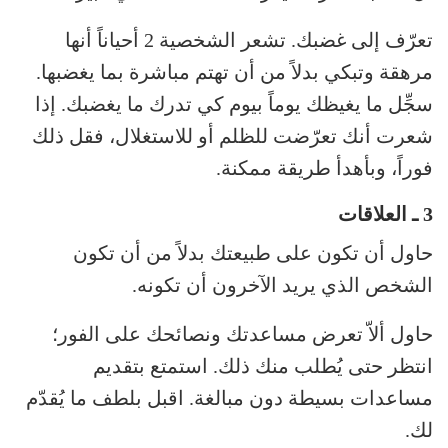
تعرّف إلى غضبك. تشعر الشخصية 2 أحياناً أنها
مرهقة وتبكي بدلاً من أن تهتم مباشرة بما يغضبها.
سجِّل ما يغيظك يوماً بيوم كي تدرك ما يغضبك. إذا
شعرت أنك تعرّضت للظلم أو للاستغلال، فقل ذلك
فوراً، وبأهدأ طريقة ممكنة.
3 ـ العلاقات
حاول أن تكون على طبيعتك بدلاً من أن تكون
الشخص الذي يريد الآخرون أن تكونه.
حاول ألاّ تعرض مساعدتك ونصائحك على الفور؛
انتظر حتى يُطلب منك ذلك. استمتع بتقديم
مساعدات بسيطة دون مبالغة. اقبل بلطف ما يُقدّم
لك.