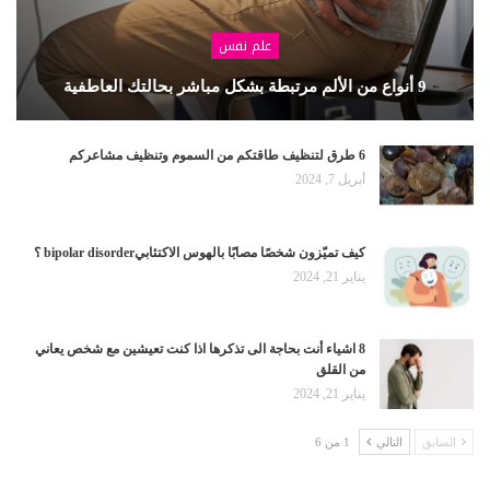
علم نفس
9 أنواع من الألم مرتبطة بشكل مباشر بحالتك العاطفية
6 طرق لتنظيف طاقتكم من السموم وتنظيف مشاعركم
أبريل 7, 2024
كيف تميّزون شخصًا مصابًا بالهوس الاكتئابيbipolar disorder ؟
يناير 21, 2024
8 اشياء أنت بحاجة الى تذكرها اذا كنت تعيشين مع شخص يعاني
من القلق
يناير 21, 2024
السابق
التالي
1 من 6