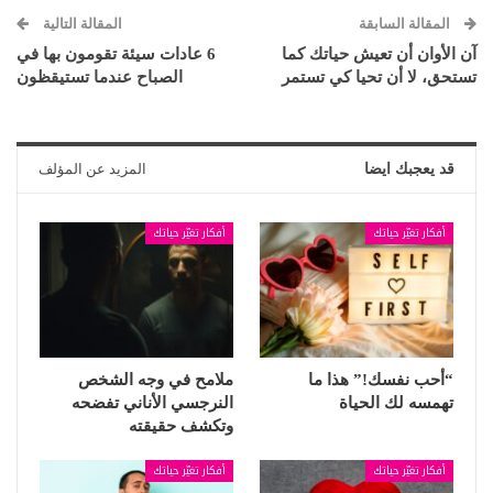
المقالة السابقة
المقالة التالية
آن الأوان أن تعيش حياتك كما
6 عادات سيئة تقومون بها في
تستحق، لا أن تحيا كي تستمر
الصباح عندما تستيقظون
قد يعجبك ايضا
المزيد عن المؤلف
أفكار تغيّر حياتك
أفكار تغيّر حياتك
“أحب نفسك!” هذا ما
ملامح في وجه الشخص
تهمسه لك الحياة
النرجسي الأناني تفضحه
وتكشف حقيقته
أفكار تغيّر حياتك
أفكار تغيّر حياتك