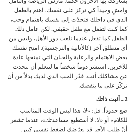
يشاركك بها الآخرون حكماً. مارس الرياضة والتأمل
وامشِ وحيداً كي تركز على نفسك. اهتم بالطفل
الذي في داخلك فتحدّث إلى نفسك باهتمام وحب،
كما كنت لتفعل مع طفل حقيقي. لكن عامل ذلك
الطفل كما تفعل عندما تلعب دور الأهل، وليس من
أي منطلق آخر (كالأنانية والنرجسية). امنح نفسك
بعض الاهتمام والرعاية والحنان التي تمنحها عادة
للآخرين. استشر دوماً شخصاً ما لتتعلم أن تتحدث
عن مشاكلك أنت. قدّر الحب الذي لديك بدلاً من أن
تركّز على ما ينقصك.
2 ـ أثبت ذاتك
ضع حدوداً. قل: «لا، هذا ليس الوقت المناسب
للكلام» أو «لا، لا أستطيع مساعدتك»، عندما تشعر
أنّ طلب الآخر قد يعرّضك لضغط نفسي كبير.