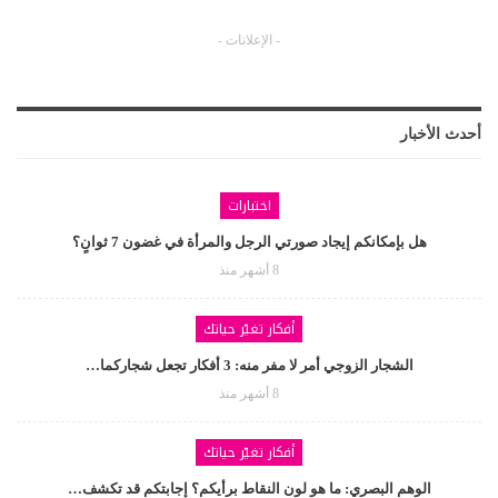
- الإعلانات -
أحدث الأخبار
اختبارات
هل بإمكانكم إيجاد صورتي الرجل والمرأة في غضون 7 ثوانٍ؟
8 أشهر منذ
أفكار تغيّر حياتك
الشجار الزوجي أمر لا مفر منه: 3 أفكار تجعل شجاركما…
8 أشهر منذ
أفكار تغيّر حياتك
الوهم البصري: ما هو لون النقاط برأيكم؟ إجابتكم قد تكشف…