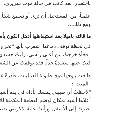
باختصار، لقد كانت في حالة موت سريري.
علمياً، من المستحيل أن ترى أو تسمع شيئاً.
ومع ذلك…
ما قالته باميلا بعد استيقاظها أذهل الكون بأ
في لحظة توقف دماغها، شعرب بأنها “تخرج
“فجأة خرجتُ من أعلى رأسي، رأيتُ جسدي 
كنتُ حينها سعيدةً جداً. فقد توقفتُ عن الشعو
طافت روحها فوق طاولة العمليات، قادرةً ع
“الميت”:
“لاحظتُ أن طبيبي يمسك بأداة في يده أشبه
أعلاها أشبه بمكان لوضع القطعة المكملة للأد
نظرتُ إلى الأسفل ورأيتُ علبة؛ ذكرتني بصن