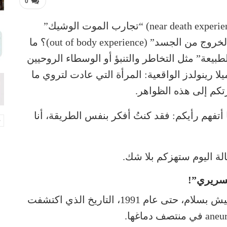
0
هل تعرفون تجارب الاقتراب من الموت (near death experience) “تجارب الموت الوشيك”
المذهلة؟ هل سبق أن سمعتم عن تجارب “الخروج من الجسد” (out of body experience)؟ ما
بيعة” مثل التخاطر والتنبؤ أو الوسطاء الروحيين
لا رينولدز الواقعية: المرأة التي عادت لتروي ما
تكم إلى هذه الظواهر.
أتفهم رأيكم: فقد كنتُ أفكر بنفس الطريقة، أنا
ة اليوم ستهزكم بلا شك.
سريري”!
باميلا رينولدز هي أم لعائلة أميركية. كانت تعيش بسلام، حتى عام 1991، التاريخ الذي اكتشفت