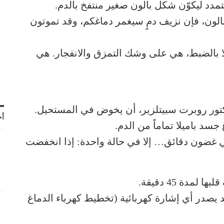
تمدد ليكوّن شكل بالون صغير منتفخ بالدم.
لبالون، فإن نزيف دمٍ سيغمر دماغكم، وقد تموتون
لا بالضبط، هي على وشك التمزق والانفجار. هي
دكتور روبرت سبيتلزير، أن يخوض في المستحيل.
أح
جسد باميلا تماماً من الدم.
 في غضون دقائق… إلا في حالة واحدة: إذا انخفضت
دة 45 دقيقة.
 يصدر أي إشارة كهربائية (تخطيط كهرباء الدماغ