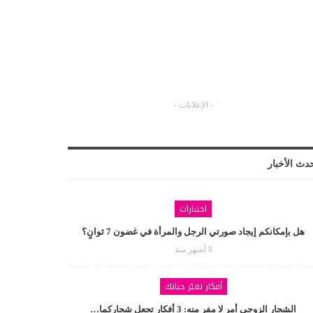
- الإعلانات -
دث الأخبار
اختبارات
هل بإمكانكم إيجاد صورتي الرجل والمرأة في غضون 7 ثوانٍ؟
8 أشهر منذ
أفكار تغيّر حياتك
الشجار الزوجي أمر لا مفر منه: 3 أفكار تجعل شجاركما…