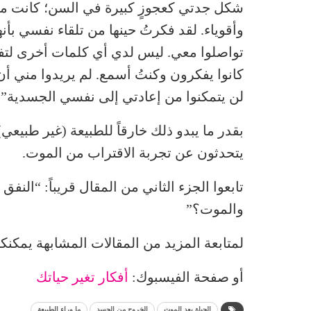
شكل جدتي كعجوزٍ كبيرة في السن؛ كانت مت
وأقوياء. لقد فكرتُ حينها من تلقاء نفسي بأنه
تواصلوا معي. ليس لدي أي كلمات أخرى لتفسي
كانوا يفكرون وكنتُ أسمع. لم يريدوا مني أن 
لن يتمكنوا من إعادتي إلى نفسي الجسدية”.
بقدر ما يبدو ذلك خارقاً للطبيعة (غير طبيعي
يتحدثون عن تجربة الاقتراب من الموت.
تابعوا الجزء الثاني من المقال قريباً: “النف
والموت؟”
لمتابعة المزيد من المقالات المشابهة يمكنك
أو صفحة الفيسبوك:
أفكار تغير حياتك
الحياة بعد الموت
الخروج من الجسد
ما وراء الطبيعة