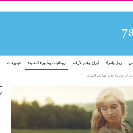
فس
رجل وامرأة
أبراج وعلم الأرقام
روحانيات وما وراء الطبيعة
فيديوهات
ا
عادت لتروي ما حدث لها بعد الموت
اب