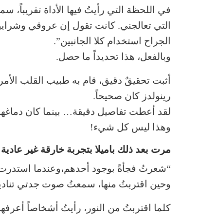
في اللحظة التي رأيتُ فيها الأداة تقريباً، سم
التي تعالجني. كانت تقول إن عروقي وشرايي
الجراح استخدام كلا الجانبين”.
وبالفعل، هذا تحديداً ما حصل.
أثبت تحقيقٌ دقيق، قام به طبيب القلب الأمري
رينولدز كان صحيحاً.
لقد أعطت تفاصيل دقيقة… بينما كان دماغها 
وهذا ليس كل شيء!
مرت بعد ذلك باميلا بتجربة خارقة غير عادية:
“شعرتُ فجأةً بوجود أحدهم،وعندما استدرت، ر
وحين اقتربتُ منها، سمعتُ صوت جدتي تناديني
كلما اقتربتُ من النور، رأيتُ أشخاصاً أعرفهم.