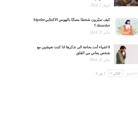
أبريل 7, 2024
كيف تميّزون شخصًا مصابًا بالهوس الاكتئابيbipolar
disorder ؟
يناير 21, 2024
8 اشياء أنت بحاجة الى تذكرها اذا كنت تعيشين مع
شخص يعاني من القلق
يناير 21, 2024
السابق
التالي
1 من 6