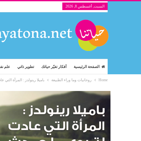
السبت, أغسطس 8, 2026
الصفحة الرئيسية
أفكار تغيّر حياتك
تطوير ذاتي
علم ن
Home
روحانيات وما وراء الطبيعة
باميلا رينولدز : المرأة التي 