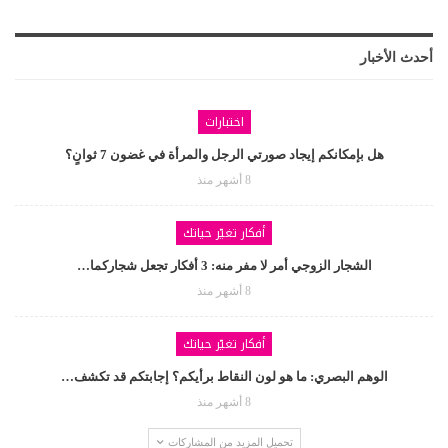
أحدث الأخبار
اختبارات
هل بإمكانكم إيجاد صورتي الرجل والمرأة في غضون 7 ثوانٍ؟
8 أشهر منذ
أفكار تغيّر حياتك
الشجار الزوجي أمر لا مفر منه: 3 أفكار تجعل شجاركما…
8 أشهر منذ
أفكار تغيّر حياتك
الوهم البصري: ما هو لون النقاط برأيكم؟ إجابتكم قد تكشف…
8 أشهر منذ
تحميل المزيد من المشاركات