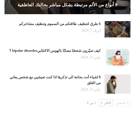
9 أنواع من الألم مرتبطة بشكل مباشر بحالتك العاطفية
6 طرق لتنظيف طاقتكم من السموم وتنظيف مشاعركم
أبريل 7, 2024
كيف تميّزون شخصًا مصابًا بالهوس الاكتئابيbipolar disorder ؟
يناير 21, 2024
8 اشياء أنت بحاجة الى تذكرها اذا كنت تعيشين مع شخص يعاني
من القلق
يناير 21, 2024
السابق
التالي
1 من 6