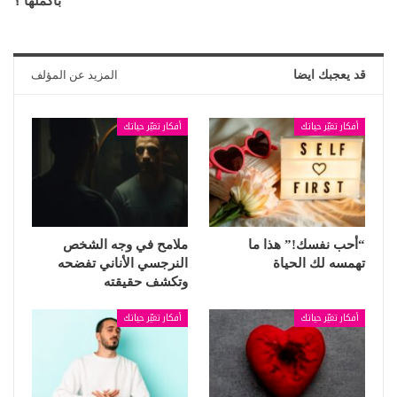
بأكملها ؟
قد يعجبك ايضا
المزيد عن المؤلف
أفكار تغيّر حياتك
أفكار تغيّر حياتك
“أحب نفسك!” هذا ما
ملامح في وجه الشخص
تهمسه لك الحياة
النرجسي الأناني تفضحه
وتكشف حقيقته
أفكار تغيّر حياتك
أفكار تغيّر حياتك