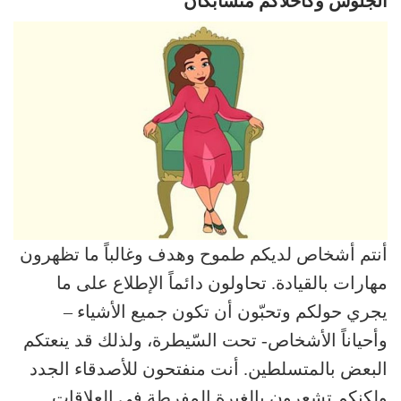
الجلوس وكاحلاكم متشابكان
أنتم أشخاص لديكم طموح وهدف وغالباً ما تظهرون
مهارات بالقيادة. تحاولون دائماً الإطلاع على ما
يجري حولكم وتحبّون أن تكون جميع الأشياء –
وأحياناً الأشخاص- تحت السّيطرة، ولذلك قد ينعتكم
البعض بالمتسلطين. أنت منفتحون للأصدقاء الجدد
ولكنكم تشعرون بالغيرة المفرطة في العلاقات