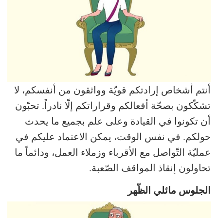
أنتم أشخاص إرادتكم قويّة وواثقون من أنفسكم، لا
تشكّكون بصحّة أفعالكم وقراراتكم إلّا نادراً. تحبّون
أن تكونوا في القيادة وعلى علم بجميع ما يحدث
حولكم. في نفس الوقت، يمكن الاعتماد عليكم في
عمليّة التّواصل مع الأقرباء وزملاء العمل، ودائماً ما
تحاولون إنقاذ المواقف الصّعبة.
الجلوس مائلي الظّهر