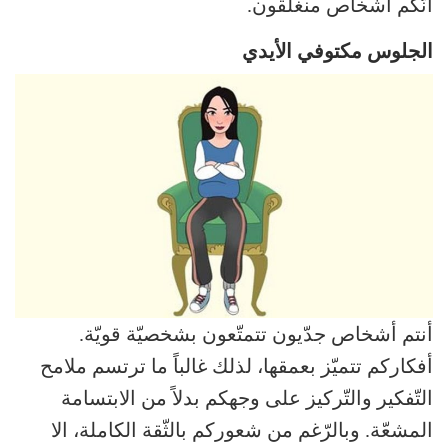
أنّكم أشخاص منغلقون.
الجلوس مكتوفي الأيدي
أنتم أشخاص جدّيون تتمتّعون بشخصيّة قويّة.
أفكاركم تتميّز بعمقها، لذلك غالباً ما ترتسم ملامح
التّفكير والتّركيز على وجهكم بدلاً من الابتسامة
المشعّة. وبالرّغم من شعوركم بالثّقة الكاملة، الا