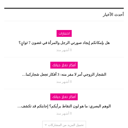
أحدث الأخبار
اختبارات
هل بإمكانكم إيجاد صورتي الرجل والمرأة في غضون 7 ثوانٍ؟
8 أشهر منذ
أفكار تغيّر حياتك
الشجار الزوجي أمر لا مفر منه: 3 أفكار تجعل شجاركما…
8 أشهر منذ
أفكار تغيّر حياتك
الوهم البصري: ما هو لون النقاط برأيكم؟ إجابتكم قد تكشف…
8 أشهر منذ
تحميل المزيد من المشاركات