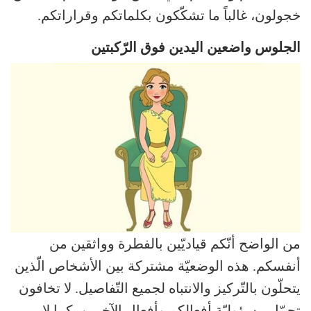
خجولون، غالباً ما تشكّكون بكلماتكم وقراراتكم.
الجلوس واضعين اليدين فوق الرّكبتين
من الواضح أنّكم قياديّين بالفطرة وواثقين من
أنفسكم. هذه الوضعيّة مشتركة بين الأشخاص الّذين
يتحلّون بالتّركيز والانتباه لجميع التّفاصيل. لا تخافون
تحمّل مسؤوليّة أفعالكم وأفعال الآخرين. كما لا