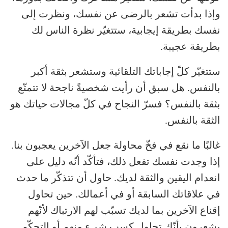
وإذا بدأت تشعر بالرضى عن نفسك، ونظرت إلى
نفسك بطريقة إيجابية، ستتغيّر نظرة الناس لك
بطريقة عجيبة.
ستتغيّر كلّ إجاباتك التلقائية وستشعر بثقة أكبر
بالنفس. هل سبق أن رأيت شخصيةً ناجحة لا تتمتّع
بثقة بالنفس؟ فسرّ النجاح في كلّ مجالات حياتك هو
الثقة بالنفس.
غالبًا ما نقع في فخّ محاولة جعل الآخرين يعجبون بنا.
إذا وجدت نفسك تفعل ذلك، فتأكّد أنّه دليل على
انعدام اليقين والثقة لديك. حاول أن تتذكّر ما حدث
في علاقاتك السابقة أو في أعمالك. حين تحاول
إقناع الآخرين بما لديك تسبّب لهم الارتباك لأنّهم
يشعرون بأنّك تحاول كسب شيء منهم أو التحكّم