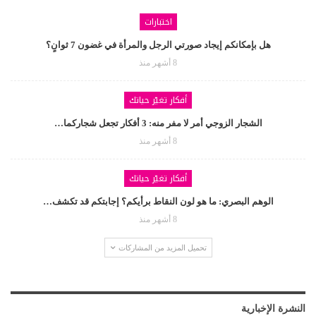
اختبارات
هل بإمكانكم إيجاد صورتي الرجل والمرأة في غضون 7 ثوانٍ؟
8 أشهر منذ
أفكار تغيّر حياتك
الشجار الزوجي أمر لا مفر منه: 3 أفكار تجعل شجاركما…
8 أشهر منذ
أفكار تغيّر حياتك
الوهم البصري: ما هو لون النقاط برأيكم؟ إجابتكم قد تكشف…
8 أشهر منذ
تحميل المزيد من المشاركات
النشرة الإخبارية