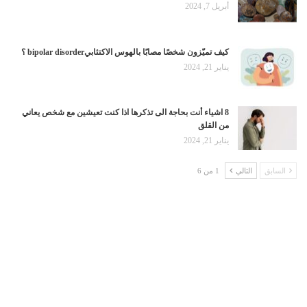
أبريل 7, 2024
كيف تميّزون شخصًا مصابًا بالهوس الاكتئابيbipolar disorder ؟
يناير 21, 2024
8 اشياء أنت بحاجة الى تذكرها اذا كنت تعيشين مع شخص يعاني
من القلق
يناير 21, 2024
السابق
التالي
1 من 6