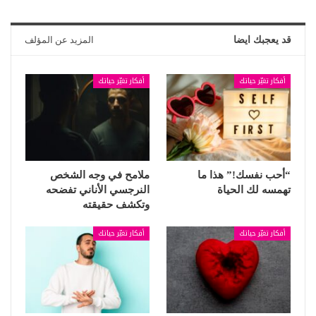
قد يعجبك ايضا
المزيد عن المؤلف
أفكار تغيّر حياتك
أفكار تغيّر حياتك
“أحب نفسك!” هذا ما
ملامح في وجه الشخص
تهمسه لك الحياة
النرجسي الأناني تفضحه
وتكشف حقيقته
أفكار تغيّر حياتك
أفكار تغيّر حياتك