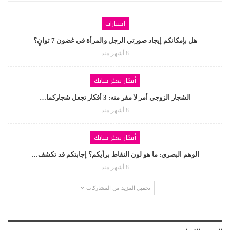
اختبارات
هل بإمكانكم إيجاد صورتي الرجل والمرأة في غضون 7 ثوانٍ؟
8 أشهر منذ
أفكار تغيّر حياتك
الشجار الزوجي أمر لا مفر منه: 3 أفكار تجعل شجاركما…
8 أشهر منذ
أفكار تغيّر حياتك
الوهم البصري: ما هو لون النقاط برأيكم؟ إجابتكم قد تكشف…
8 أشهر منذ
تحميل المزيد من المشاركات