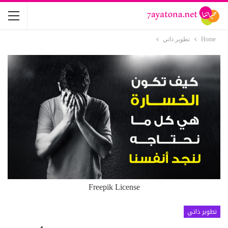
Home
تطوير ذاتي
Freepik License
تطوير ذاتي