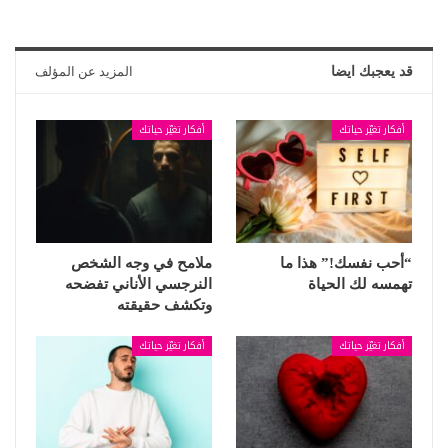
قد يعجبك ايضا
المزيد عن المؤلف
أفكار تغيّر حياتك
أفكار تغيّر حياتك
“أحب نفسك!” هذا ما
ملامح في وجه الشخص
تهمسه لك الحياة
النرجسي الأناني تفضحه
وتكشف حقيقته
أفكار تغيّر حياتك
أفكار تغيّر حياتك