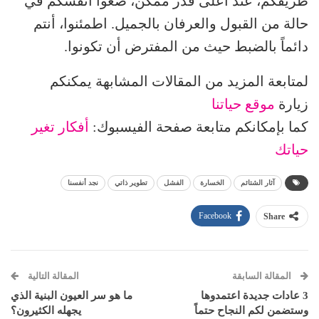
طريقكم، عند أعلى قدر ممكن، ضعوا أنفسكم في
حالة من القبول والعرفان بالجميل. اطمئنوا، أنتم
دائماً بالضبط حيث من المفترض أن تكونوا.
لمتابعة المزيد من المقالات المشابهة يمكنكم
زيارة
موقع حياتنا
كما بإمكانكم متابعة صفحة الفيسبوك:
أفكار تغير
حياتك
آثار الشتائم
الخسارة
الفشل
تطوير ذاتي
نجد أنفسنا
Facebook
Share
المقالة السابقة
المقالة التالية
3 عادات جديدة اعتمدوها
ما هو سر العيون البنية الذي
وستضمن لكم النجاح حتماً
يجهله الكثيرون؟