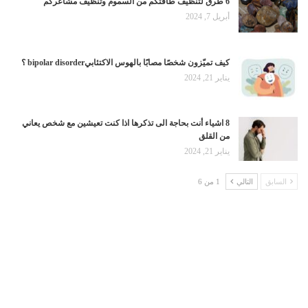
6 طرق لتنظيف طاقتكم من السموم وتنظيف مشاعركم
أبريل 7, 2024
كيف تميّزون شخصًا مصابًا بالهوس الاكتئابيbipolar disorder ؟
يناير 21, 2024
8 اشياء أنت بحاجة الى تذكرها اذا كنت تعيشين مع شخص يعاني
من القلق
يناير 21, 2024
السابق
التالي
1 من 6