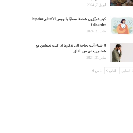
أبريل 7, 2024
كيف تميّزون شخصًا مصابًا بالهوس الاكتئابيbipolar
disorder ؟
يناير 21, 2024
8 اشياء أنت بحاجة الى تذكرها اذا كنت تعيشين مع
شخص يعاني من القلق
يناير 21, 2024
السابق
التالي
1 من 6