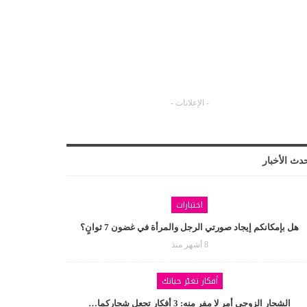
- الإعلانات -
دث الأخبار
اختبارات
هل بإمكانكم إيجاد صورتي الرجل والمرأة في غضون 7 ثوانٍ؟
8 أشهر منذ
أفكار تغيّر حياتك
الشجار الزوجي أمر لا مفر منه: 3 أفكار تجعل شجاركما…