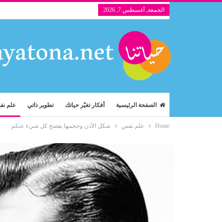
الجمعة, أغسطس 7, 2026
الصفحة الرئيسية
أفكار تغيّر حياتك
تطوير ذاتي
علم ن
Home
علم نفس
شكل الأذن وحجمها يفضح كل شيء عنكم